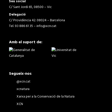
Seu social
C/ Sant Jordi 65, 08500 – Vic
Delegació
C/ Providència 42. 08024 – Barcelona
Tel. 93 886 61 35 –
info@xcn.cat
Amb el suport de:
Segueix-nos
@xcn.cat
xcnatura
Xarxa per a la Conservació de la Natura
XCN