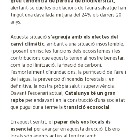
greu tendència de pèrdua de biodiversitat
,
alertant-se que les poblacions de fauna salvatge han
tingut una davallada mitjana del 24% els darrers 20
anys.
Aquesta situació
s’agreuja amb els efectes del
canvi climàtic
, arribant a una situació insostenible,
i posant en risc les funcions dels ecosistemes i les
contribucions que aquests tenen al nostre benestar,
com la pol·linització, la fixació de carboni,
l’esmorteïment d’inundacions, la purificació de l’aire i
de l’aigua, la prevenció d’incendis forestals i, en
definitiva, la nostra pròpia salut i supervivència.
Davant l’escenari actual,
Catalunya té un gran
repte
per endavant en la construcció d’una societat
que pugui dur a terme la
transició ecosocial
.
En aquest sentit, el
paper dels ens locals és
essencial
per avançar en aquesta direcció. Els ens
locals són agents actius al territori amb