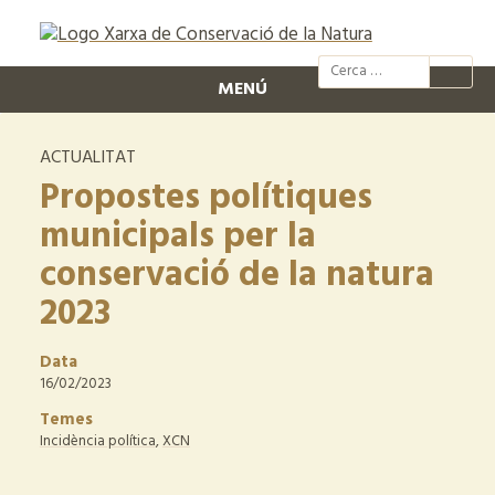
@xcn.cat
xcnatura
Xarxa per
XC
MENÚ
ACTUALITAT
Propostes polítiques
municipals per la
conservació de la natura
2023
Data
16/02/2023
Temes
Incidència política
,
XCN