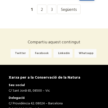
1
2
3
Següents
Compartiu aquest contingut
Twitter
Facebook
Linkedin
Whatsapp
Xarxa per a la Conservació de la Natura
Seu social
C/ Sant Jordi 65, 08500 – Vic
Delegació
C/ Providència 42. 08024 – Barcelona