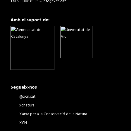
Tel. 93 886 61 35 –
info@xcn.cat
Amb el suport de:
Segueix-nos
@xcn.cat
xcnatura
Xarxa per a la Conservació de la Natura
XCN