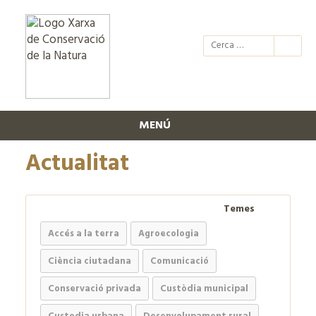
@xcn.cat
xcnatura
Xarxa per
XC
MENÚ
Actualitat
Temes
Accés a la terra
Agroecologia
Ciència ciutadana
Comunicació
Conservació privada
Custòdia municipal