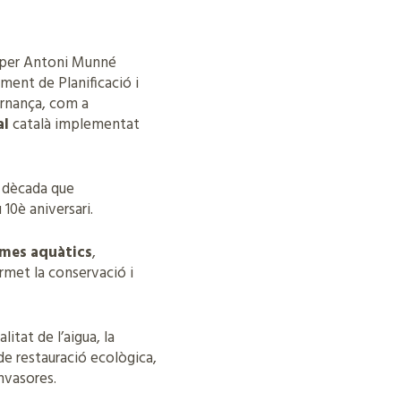
a per Antoni Munné
ment de Planificació i
ernança, com a
al
català implementat
 dècada que
 10è aniversari.
emes aquàtics
,
rmet la conservació i
itat de l’aigua, la
 de restauració ecològica,
invasores.