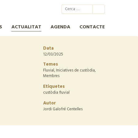
@xcn.cat
xcnatura
Xarxa per a la Conservació de la Natura
XCN
S
ACTUALITAT
AGENDA
CONTACTE
Data
12/03/2025
Temes
Fluvial
,
Iniciatives de custòdia
,
Membres
Etiquetes
custòdia fluvial
Autor
Jordi Galofré Centelles