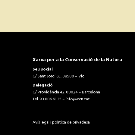
Xarxa per a la Conservació de la Natura
Seu social
C/ Sant Jordi 65, 08500 – Vic
Delegació
C/ Providència 42. 08024 – Barcelona
Tel. 93 886 61 35 –
info@xcn.cat
Avís legal i política de privadesa