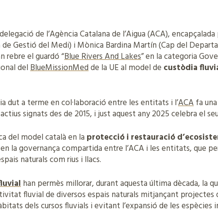
 delegació de l’Agència Catalana de l’Aigua (ACA), encapçalad
ea de Gestió del Medi) i Mònica Bardina Martín (Cap del Departa
n rebre el guardó “
Blue Rivers And Lakes
” en la categoria Gov
ional del
BlueMissionMed
de la UE al model de
custòdia fluvi
dut a terme en col·laboració entre les entitats i l’
ACA
fa una
actius signats des de 2015, i just aquest any 2025 celebra el seu
sca del model català en la
protecció i restauració d’ecosist
n la governança compartida entre l’ACA i les entitats, que pe
pais naturals com rius i llacs.
luvial
han permès millorar, durant aquesta última dècada, la qual
tivitat fluvial de diversos espais naturals mitjançant projectes
àbitats dels cursos fluvials i evitant l’expansió de les espècies 