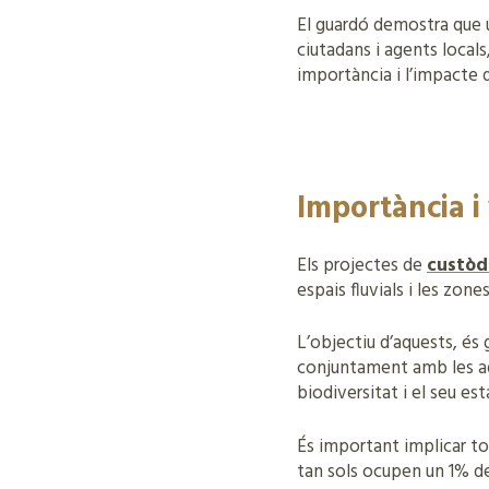
El guardó demostra que u
ciutadans i agents local
importància i l’impacte 
Importància i 
Els projectes de
custòdi
espais fluvials i les zone
L’objectiu d’aquests, és 
conjuntament amb les adm
biodiversitat i el seu est
És important implicar tot
tan sols ocupen un 1% de