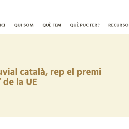
ICI
QUI SOM
QUÈ FEM
QUÈ PUC FER?
RECURSO
vial català, rep el premi
 de la UE