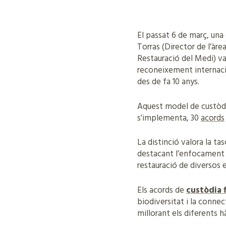
El passat 6 de març, una
Torras (Director de l’àr
Restauració del Medi) va
reconeixement internac
des de fa 10 anys.
Aquest model de custòdia 
s’implementa, 30
acords
La distinció valora la ta
destacant l’enfocament e
restauració de diversos es
Els acords de
custòdia f
biodiversitat i la connec
millorant els diferents h