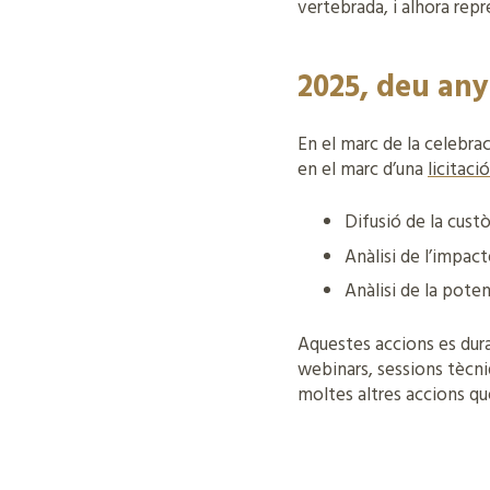
vertebrada, i alhora repr
2025, deu any
En el marc de la celebraci
en el marc d’una
licitació
Difusió de la custò
Anàlisi de l’impact
Anàlisi de la pote
Aquestes accions es dura
webinars, sessions tècni
moltes altres accions qu