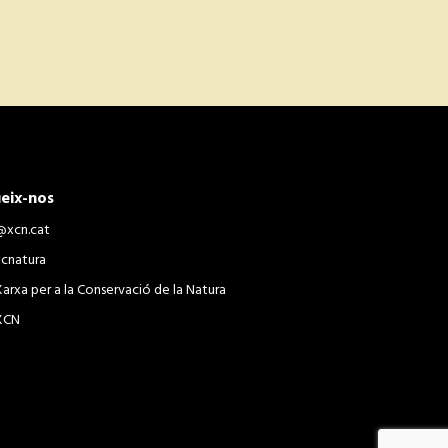
eix-nos
@xcn.cat
xcnatura
Xarxa per a la Conservació de la Natura
XCN