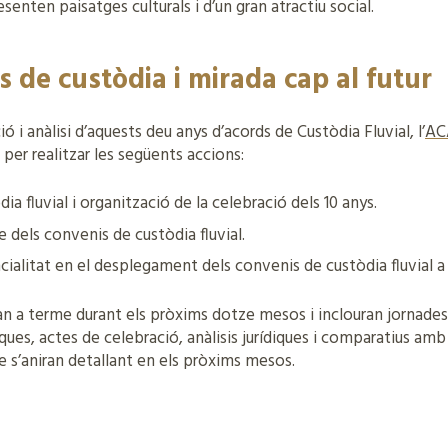
esenten paisatges culturals i d’un gran atractiu social.
s de custòdia i mirada cap al futur
ó i anàlisi d’aquests deu anys d’acords de Custòdia Fluvial, l’
AC
per realitzar les següents accions:
dia fluvial i organització de la celebració dels 10 anys.
e dels convenis de custòdia fluvial.
ncialitat en el desplegament dels convenis de custòdia fluvial a
n a terme durant els pròxims dotze mesos i inclouran jornades
ques, actes de celebració, anàlisis jurídiques i comparatius amb
e s’aniran detallant en els pròxims mesos.