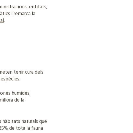
inistracions, entitats,
tics i remarca la
al
.
meten tenir cura dels
i espècies.
s zones humides,
illora de la
s hàbitats naturals que
 25% de tota la fauna