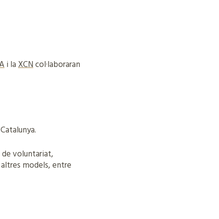
A
i la
XCN
col·laboraran
 Catalunya.
 de voluntariat,
 altres models, entre