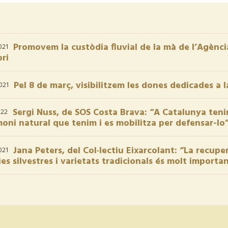
Promovem la custòdia fluvial de la mà de l’Agència
021
ori
Pel 8 de març, visibilitzem les dones dedicades a 
021
Sergi Nuss, de SOS Costa Brava: “A Catalunya tenim
022
moni natural que tenim i es mobilitza per defensar-lo
Jana Peters, del Col·lectiu Eixarcolant: “La recup
021
es silvestres i varietats tradicionals és molt import