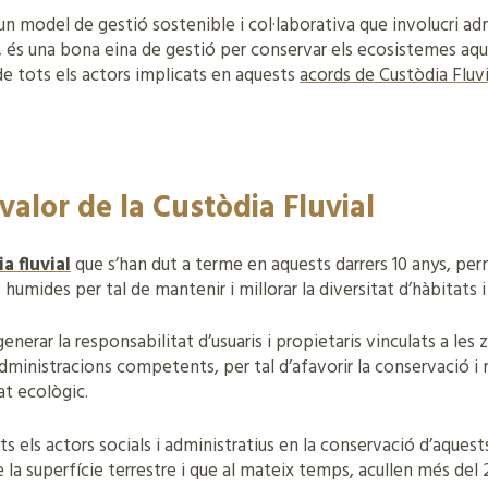
n model de gestió sostenible i col·laborativa que involucri adm
s, és una bona eina de gestió per conservar els ecosistemes aquà
de tots els actors implicats en aquests
acords de Custòdia Fluvi
valor de la Custòdia Fluvial
a fluvial
que s’han dut a terme en aquests darrers 10 anys, per
s humides per tal de mantenir i millorar la diversitat d’hàbitats 
generar la responsabilitat d’usuaris i propietaris vinculats a le
inistracions competents, per tal d’afavorir la conservació i m
at ecològic.
s els actors socials i administratius en la conservació d’aquest
 la superfície terrestre i que al mateix temps, acullen més del