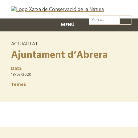
@xcn.cat
xcnatura
Xarxa per
XC
MENÚ
ACTUALITAT
Ajuntament d’Abrera
Data
18/03/2020
Temes