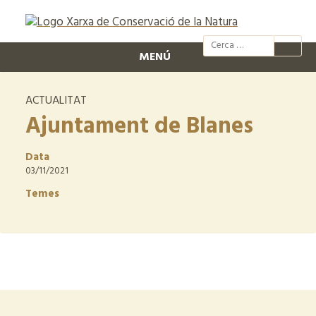
@xcn.cat
xcnatura
Xarxa per
XC
MENÚ
ACTUALITAT
Ajuntament de Blanes
Data
03/11/2021
Temes