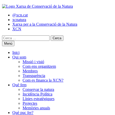
Skip
to
@xcn.cat
content
xcnatura
Xarxa per a la Conservació de la Natura
XCN
Cerca:
Menú
Inici
Qui som
Missió i visió
Com ens organitzem
Membres
Transparència
Com es finança la XCN?
Què fem
Conservar la natura
Incidència Política
Línies estratègiques
Projectes
Memòries anuals
Què puc fer?