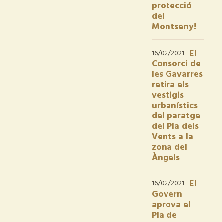
protecció
del
Montseny!
El
16/02/2021
Consorci de
les Gavarres
retira els
vestigis
urbanístics
del paratge
del Pla dels
Vents a la
zona del
Àngels
El
16/02/2021
Govern
aprova el
Pla de