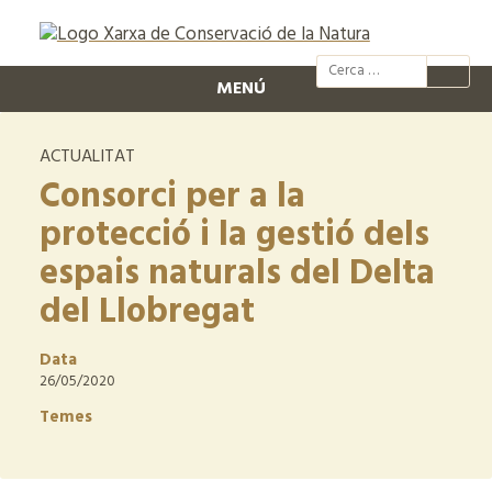
@xcn.cat
xcnatura
Xarxa per
XC
MENÚ
ACTUALITAT
Consorci per a la
protecció i la gestió dels
espais naturals del Delta
del Llobregat
Data
26/05/2020
Temes