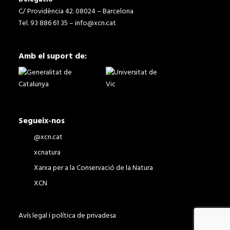
C/ Providència 42. 08024 – Barcelona
Tel. 93 886 61 35 –
info@xcn.cat
Amb el suport de:
Segueix-nos
@xcn.cat
xcnatura
Xarxa per a la Conservació de la Natura
XCN
Avís legal i política de privadesa