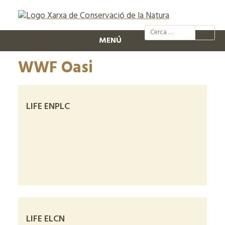
@xcn.cat
xcnatura
Xarxa per
XC
MENÚ
WWF Oasi
LIFE ENPLC
+
LIFE ELCN