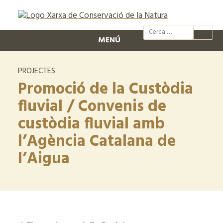
@xcn.cat
xcnatura
Xarxa per
XC
MENÚ
PROJECTES
Promoció de la Custòdia
fluvial / Convenis de
custòdia fluvial amb
l’Agència Catalana de
l’Aigua