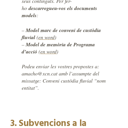
seus continguts. Per fer-
ho
descarregueu-vos els documents
models
:
–
Model marc de conveni de custòdia
fluvial
(
en word
)
–
Model de memòria de Programa
d’acció
(
en word
)
Podeu enviar les vostres propostes a:
amacho@xcn.cat amb l’assumpte del
missatge: Conveni custòdia fluvial “nom
entitat”.
3. Subvencions a la