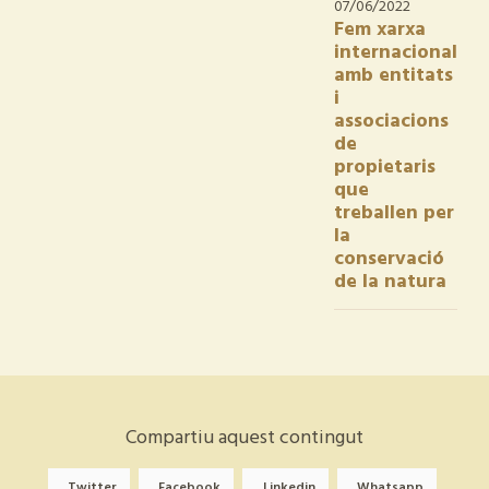
07/06/2022
Fem xarxa
internacional
amb entitats
i
associacions
de
propietaris
que
treballen per
la
conservació
de la natura
Compartiu aquest contingut
Twitter
Facebook
Linkedin
Whatsapp