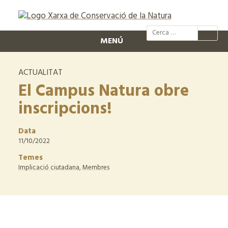
@xcn.cat
xcnatura
Xarxa per
XC
MENÚ
ACTUALITAT
El Campus Natura obre
inscripcions!
Data
11/10/2022
Temes
Implicació ciutadana
,
Membres