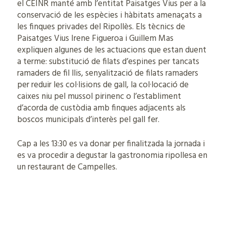
el CEINR manté amb l’entitat Paisatges Vius per a la
conservació de les espècies i hàbitats amenaçats a
les finques privades del Ripollès. Els tècnics de
Paisatges Vius Irene Figueroa i Guillem Mas
expliquen algunes de les actuacions que estan duent
a terme: substitució de filats d’espines per tancats
ramaders de fil llis, senyalització de filats ramaders
per reduir les col·lisions de gall, la col·locació de
caixes niu pel mussol pirinenc o l’establiment
d’acorda de custòdia amb finques adjacents als
boscos municipals d’interès pel gall fer.
Cap a les 13:30 es va donar per finalitzada la jornada i
es va procedir a degustar la gastronomia ripollesa en
un restaurant de Campelles.