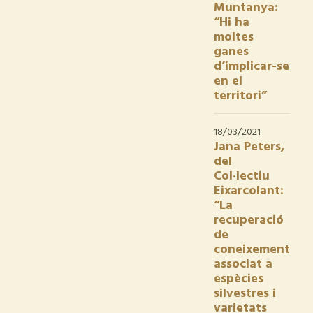
Muntanya:
“Hi ha
moltes
ganes
d’implicar-se
en el
territori”
18/03/2021
Jana Peters,
del
Col·lectiu
Eixarcolant:
“La
recuperació
de
coneixement
associat a
espècies
silvestres i
varietats