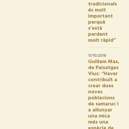
tradicionals
és molt
important
perquè
s’està
perdent
molt ràpid”
11/10/2018
Guillem Mas,
de Paisatges
Vius: “Haver
contribuït a
crear dues
noves
poblacions
de samaruc i
a allunyar
una mica
més una
espècie de