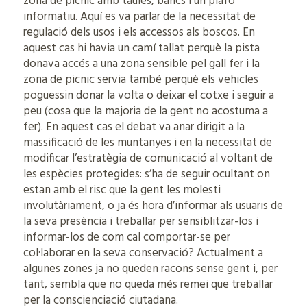
zona de pícnic amb taules, bancs i un plafó
informatiu. Aquí es va parlar de la necessitat de
regulació dels usos i els accessos als boscos. En
aquest cas hi havia un camí tallat perquè la pista
donava accés a una zona sensible pel gall fer i la
zona de picnic servia també perquè els vehicles
poguessin donar la volta o deixar el cotxe i seguir a
peu (cosa que la majoria de la gent no acostuma a
fer). En aquest cas el debat va anar dirigit a la
massificació de les muntanyes i en la necessitat de
modificar l’estratègia de comunicació al voltant de
les espècies protegides: s’ha de seguir ocultant on
estan amb el risc que la gent les molesti
involutàriament, o ja és hora d’informar als usuaris de
la seva presència i treballar per sensiblitzar-los i
informar-los de com cal comportar-se per
col·laborar en la seva conservació? Actualment a
algunes zones ja no queden racons sense gent i, per
tant, sembla que no queda més remei que treballar
per la conscienciació ciutadana.