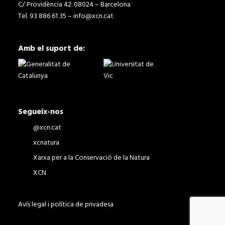
C/ Providència 42. 08024 – Barcelona
Tel. 93 886 61 35 –
info@xcn.cat
Amb el suport de:
Segueix-nos
@xcn.cat
xcnatura
Xarxa per a la Conservació de la Natura
XCN
Avís legal i política de privadesa