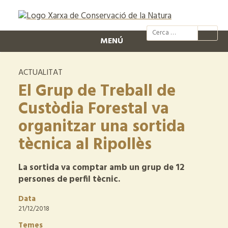
@xcn.cat
xcnatura
Xarxa per
XC
MENÚ
ACTUALITAT
El Grup de Treball de
Custòdia Forestal va
organitzar una sortida
tècnica al Ripollès
La sortida va comptar amb un grup de 12
persones de perfil tècnic.
Data
21/12/2018
Temes