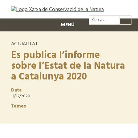
@xcn.cat
xcnatura
Xarxa per
XC
MENÚ
ACTUALITAT
Es publica l’informe
sobre l’Estat de la Natura
a Catalunya 2020
Data
11/12/2020
Temes