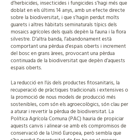
d’herbicides, insecticides i fungicides s’hagi més que
doblat en els últims 14 anys, amb un efecte directe
sobre la biodiversitat, i que s’hagin perdut molts
guarets i altres hàbitats seminaturals típics dels
mosaics agrícoles dels quals depèn la fauna i la flora
silvestre. D’altra banda, l’abandonament està
comportant una pèrdua d’espais oberts i increment
del bosc en grans àrees, provocant una pèrdua
continuada de la biodiversitat que depèn d’aquests
espais oberts.
La reducció en l’ús dels productes fitosanitaris, la
recuperació de pràctiques tradicionals i extensives o
la promoció de nous models de producció més
sostenibles, com són els agroecològics, són clau per
a aturar i revertir la pèrdua de biodiversitat. La
Política Agrícola Comuna (PAC) hauria de propiciar
aquests canvis i alinear-se amb els compromisos de
conservació de la Unió Europea, però sembla que