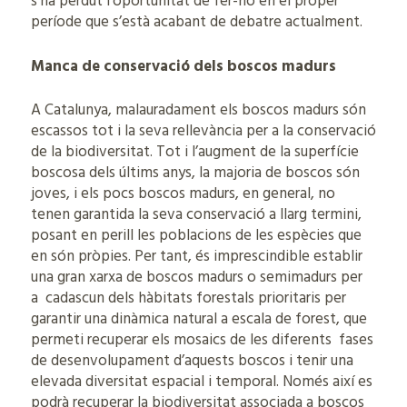
s’ha perdut l’oportunitat de fer-ho en el proper
període que s’està acabant de debatre actualment.
Manca de conservació dels boscos madurs
A Catalunya, malauradament els boscos madurs són
escassos tot i la seva rellevància per a la conservació
de la biodiversitat. Tot i l’augment de la superfície
boscosa dels últims anys, la majoria de boscos són
joves, i els pocs boscos madurs, en general, no
tenen garantida la seva conservació a llarg termini,
posant en perill les poblacions de les espècies que
en són pròpies. Per tant, és imprescindible establir
una gran xarxa de boscos madurs o semimadurs per
a cadascun dels hàbitats forestals prioritaris per
garantir una dinàmica natural a escala de forest, que
permeti recuperar els mosaics de les diferents fases
de desenvolupament d’aquests boscos i tenir una
elevada diversitat espacial i temporal. Només així es
podrà recuperar la biodiversitat associada a boscos