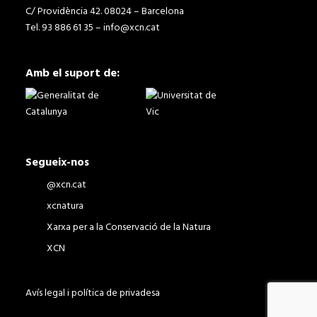
C/ Providència 42. 08024 – Barcelona
Tel. 93 886 61 35 –
info@xcn.cat
Amb el suport de:
Segueix-nos
@xcn.cat
xcnatura
Xarxa per a la Conservació de la Natura
XCN
Avís legal i política de privadesa