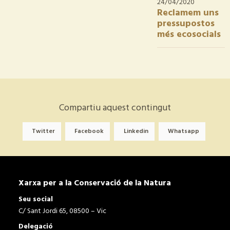
24/04/2020
Reclamem uns
pressupostos
més ecosocials
Compartiu aquest contingut
Twitter
Facebook
Linkedin
Whatsapp
Xarxa per a la Conservació de la Natura
Seu social
C/ Sant Jordi 65, 08500 – Vic
Delegació