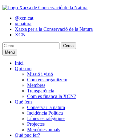
Skip
to
@xcn.cat
content
xcnatura
Xarxa per a la Conservació de la Natura
XCN
Cerca:
Menú
Inici
Qui som
Missió i visió
Com ens organitzem
Membres
Transparència
Com es finança la XCN?
Què fem
Conservar la natura
Incidència Política
Línies estratègiques
Projectes
Memòries anuals
Què puc fer?