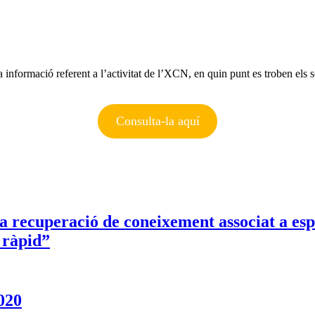
 informació referent a l’activitat de l’XCN, en quin punt es troben els se
Consulta-la aquí
 recuperació de coneixement associat a espèc
 ràpid”
020