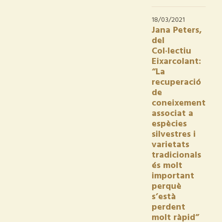
18/03/2021
Jana Peters,
del
Col·lectiu
Eixarcolant:
“La
recuperació
de
coneixement
associat a
espècies
silvestres i
varietats
tradicionals
és molt
important
perquè
s’està
perdent
molt ràpid”