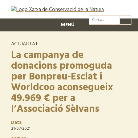
@xcn.cat
xcnatura
Xarxa per
XC
MENÚ
ACTUALITAT
La campanya de
donacions promoguda
per Bonpreu-Esclat i
Worldcoo aconsegueix
49.969 € per a
l’Associació Sèlvans
Data
21/07/2021