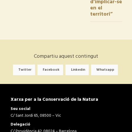
d’implicar-se
en el
territori”
Compartiu aquest contingut
Twitter
Facebook
Linkedin
Whatsapp
Xarxa per a la Conservació de la Natura
Seu social
C/ Sant Jordi 65, 08500 – Vic
Delegació
C/ Providència 42. 08024 – Barcelona