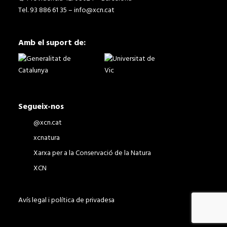
Tel. 93 886 61 35 –
info@xcn.cat
Amb el suport de:
Segueix-nos
@xcn.cat
xcnatura
Xarxa per a la Conservació de la Natura
XCN
Avís legal i política de privadesa