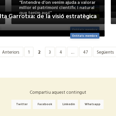
“Entendre d’on venim ajuda a valorar
Entitats membre
millor el patrimoni científic i natural
XCN
que tenim avui”
Alta Garrotxa: de la visió estratègica
XCN
Entitats membre
Entitats membre
Anteriors
1
2
3
4
…
47
Següents
Compartiu aquest contingut
Twitter
Facebook
Linkedin
Whatsapp