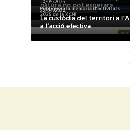
20/05/2026
natura no pot esperar»
Entitats membre
Publiquem la memòria d’activitats
22/04/2026
Entitats membre
2025 de la XCN!
La custòdia del territori a l’
a l’acció efectiva
XCN