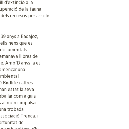
l d’extinció a la
cuperació de la fauna
dels recursos per assolir
 39 anys a Badajoz,
ells nens que es
 documentals
 demanava llibres de
e. Amb 13 anys ja es
començar una
 ambiental
irdlife i altres
 han estat la seva
reballar com a guia
s al món i impulsar
 una trobada
associació Trenca, i
ortunitat de