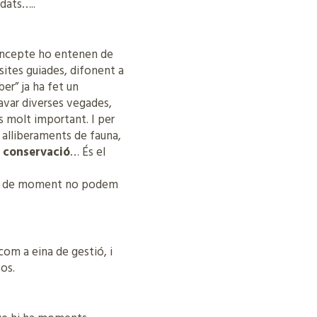
dats…..
 concepte ho entenen de
sites guiades, difonent a
ber” ja ha fet un
avar diverses vegades,
s molt important. I per
 alliberaments de fauna,
e conservació
… És el
 però de moment no podem
com a eina de gestió, i
sos.