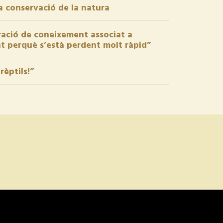
la conservació de la natura
eració de coneixement associat a
ant perquè s’està perdent molt ràpid”
rèptils!”