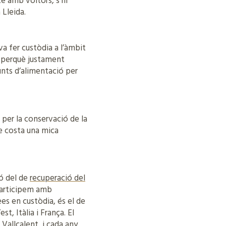
te amb voltors, s’hi
 Lleida.
a fer custòdia a l’àmbit
t, perquè justament
nts d’alimentació per
 per la conservació de la
e costa una mica
ió del de
recuperació del
 participem amb
es en custòdia, és el de
t, Itàlia i França. El
 Vallcalent, i cada any