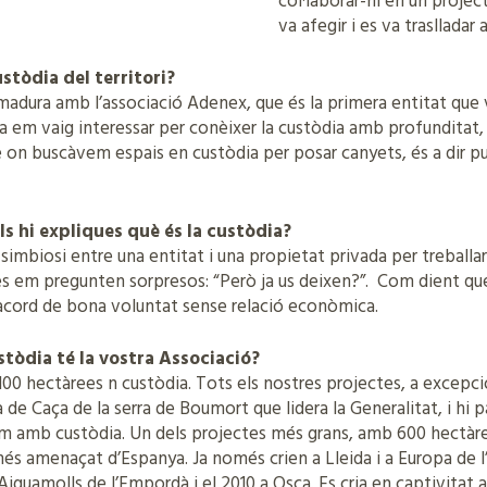
col·laborar-hi en un projec
va afegir i es va traslladar a
stòdia del territori?
madura amb l’associació Adenex, que és la primera entitat que v
eida em vaig interessar per conèixer la custòdia amb profundita
 on buscàvem espais en custòdia per posar canyets, és a dir pu
els hi expliques què és la custòdia?
 simbiosi entre una entitat i una propietat privada per treballar
es em pregunten sorpresos: “Però ja us deixen?”. Com dient qu
 acord de bona voluntat sense relació econòmica.
tòdia té la vostra Associació?
1100 hectàrees n custòdia. Tots els nostres projectes, a excepc
a de Caça de la serra de Boumort que lidera la Generalitat, i hi
em amb custòdia. Un dels projectes més grans, amb 600 hectàre
més amenaçat d’Espanya. Ja només crien a Lleida i a Europa de l’es
Aiguamolls de l’Empordà i el 2010 a Osca. Es cria en captivitat a