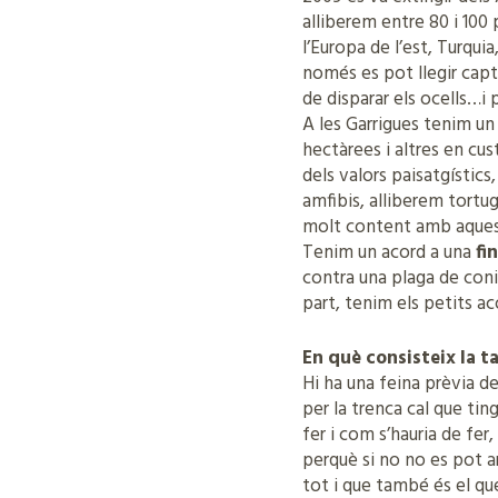
alliberem entre 80 i 100
l’Europa de l’est, Turquia
només es pot llegir capt
de disparar els ocells…i
A les Garrigues tenim u
hectàrees i altres en cu
dels valors paisatgístics
amfibis, alliberem tortu
molt content amb aques
Tenim un acord a una
fi
contra una plaga de conil
part, tenim els petits ac
En què consisteix la 
Hi ha una feina prèvia d
per la trenca cal que ti
fer i com s’hauria de fer,
perquè si no no es pot a
tot i que també és el qu