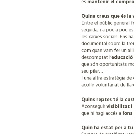
és
mantenir el comprom
Quina creus que és la 
Entre el públic general 
seguida, i a poc a poc es
les xarxes socials. Ens h
documental sobre la tren
com quan vam fer un alli
descomptat l’
educació
que són oportunitats mo
seu pilar…
I una altra estratègia d
acollir voluntariat de lla
Quins reptes té la cus
Aconseguir
visibilitat
que hi hagi accés a
fons
Quin ha estat per a t