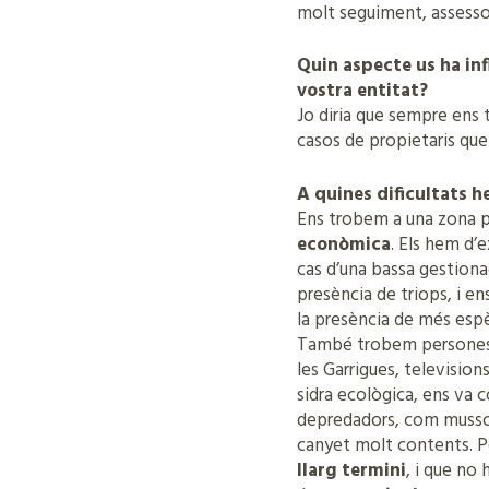
molt seguiment, assessor
Quin aspecte us ha inf
vostra entitat?
Jo diria que sempre ens 
casos de propietaris que 
A quines dificultats h
Ens trobem a una zona p
econòmica
. Els hem d’e
cas d’una bassa gestiona
presència de triops, i e
la presència de més espè
També trobem persones m
les Garrigues, television
sidra ecològica, ens va c
depredadors, com mussol 
canyet molt contents. 
llarg termini
, i que no