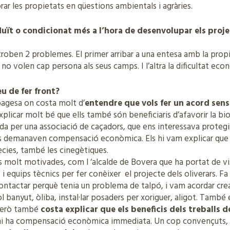
ar les propietats en qüestions ambientals i agràries.
luït o condicionat més a l’hora de desenvolupar els proje
troben 2 problemes. El primer arribar a una entesa amb la pro
no volen cap persona als seus camps. I l’altra la dificultat eco
eu de fer front?
agesa on costa molt d’
entendre que vols fer un acord se
xplicar molt bé que ells també són beneficiaris d’afavorir la bio
da per una associació de caçadors, que ens interessava protegir
ns demanaven compensació econòmica. Els hi vam explicar que e
cies, també les cinegètiques.
olt motivades, com l ‘alcalde de Bovera que ha portat de vis
s i equips tècnics per fer conèixer el projecte dels oliverars. F
ontactar perquè tenia un problema de talpó, i vam acordar crear
banyut, òliba, instal·lar posaders per xoriguer, aligot. També e
Però també
costa explicar que els beneficis dels treballs 
 hi ha compensació econòmica immediata. Un cop convençuts, un