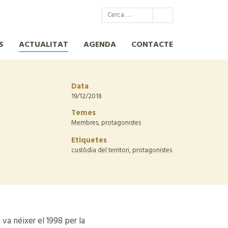
@xcn.cat
xcnatura
Xarxa per a la Conservació de la Natura
XCN
S
ACTUALITAT
AGENDA
CONTACTE
Data
19/12/2018
Temes
Membres
,
protagonistes
Etiquetes
custòdia del territori
,
protagonistes
va néixer el 1998 per la