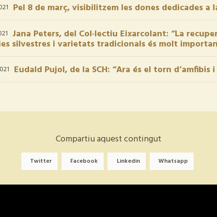
Pel 8 de març, visibilitzem les dones dedicades a 
021
Jana Peters, del Col·lectiu Eixarcolant: “La recup
021
es silvestres i varietats tradicionals és molt import
Eudald Pujol, de la SCH: “Ara és el torn d’amfibis i 
021
Compartiu aquest contingut
Twitter
Facebook
Linkedin
Whatsapp