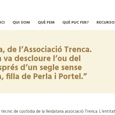
ICI
QUI SOM
QUÈ FEM
QUÈ PUC FER?
RECURSO
, de l’Associació Trenca.
 va descloure l’ou del
sprés d’un segle sense
filla de Perla i Portel.”
ècnic de custòdia de la lleidatana associació Trenca. L’entitat 