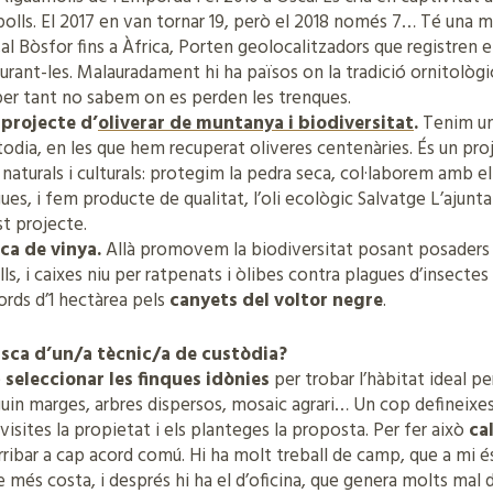
 polls. El 2017 en van tornar 19, però el 2018 només 7… Té una 
,al Bòsfor fins a Àfrica, Porten geolocalitzadors que registren el
urant-les. Malauradament hi ha països on la tradició ornitològ
 per tant no sabem on es perden les trenques.
n
projecte d’
oliverar de muntanya i biodiversitat
.
Tenim una
stodia, en les que hem recuperat oliveres centenàries. És un pr
, naturals i culturals: protegim la pedra seca, col·laborem amb e
gues, i fem producte de qualitat, l’oli ecològic Salvatge L’aju
t projecte.
nca de vinya.
Allà promovem la biodiversitat posant posaders pe
ls, i caixes niu per ratpenats i òlibes contra plagues d’insectes
ords d’1 hectàrea pels
canyets del voltor negre
.
tasca d’un/a tècnic/a de custòdia?
e
seleccionar les finques idònies
per trobar l’hàbitat ideal p
nguin marges, arbres dispersos, mosaic agrari… Un cop defineix
 visites la propietat i els planteges la proposta. Per fer això
ca
rribar a cap acord comú. Hi ha molt treball de camp, que a mi é
e més costa, i després hi ha el d’oficina, que genera molts mal 