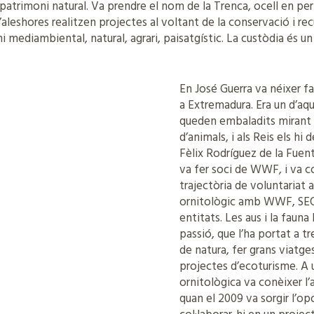
 patrimoni natural. Va prendre el nom de la Trenca, ocell en peril
d’aleshores realitzen projectes al voltant de la conservació i re
 mediambiental, natural, agrari, paisatgístic. La custòdia és un 
En José Guerra va néixer fa
a Extremadura. Era un d’aqu
queden embaladits mirant
d’animals, i als Reis els hi
Fèlix Rodríguez de la Fuent
va fer soci de WWF, i va 
trajectòria de voluntariat
ornitològic amb WWF, SEO B
entitats. Les aus i la fauna
passió, que l’ha portat a t
de natura, fer grans viatge
projectes d’ecoturisme. A
ornitològica va conèixer l’
quan el 2009 va sorgir l’op