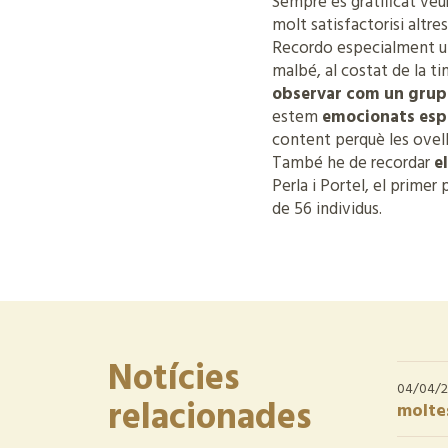
Sempre és gratificat veur
molt satisfactorisi altr
Recordo especialment u
malbé, al costat de la ti
observar com un grup
estem
emocionats es
content perquè les ovell
També he de recordar
e
Perla i Portel, el primer
de 56 individus.
Notícies
04/04/2
relacionades
moltes