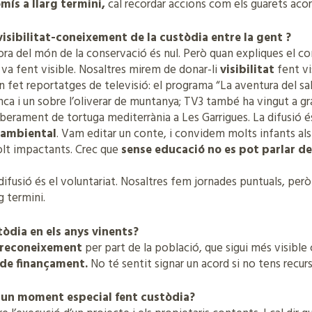
ís a llarg termini,
cal recordar accions com els guarets acor
visibilitat-coneixement de la custòdia entre la gent ?
fora del món de la conservació és nul. Però quan expliques el
 va fent visible. Nosaltres mirem de donar-li
visibilitat
fent vi
an fet reportatges de televisió: el programa “La aventura del sa
ca i un sobre l’oliverar de muntanya; TV3 també ha vingut a gr
berament de tortuga mediterrània a Les Garrigues. La difusió é
 ambiental
. Vam editar un conte, i convidem molts infants als
lt impactants. Crec que
sense educació no es pot parlar d
e difusió és el voluntariat. Nosaltres fem jornades puntuals,
rg termini.
tòdia en els anys vinents?
 i reconeixement
per part de la població, que sigui més visible 
 de finançament.
No té sentit signar un acord si no tens recur
u un moment especial fent custòdia?