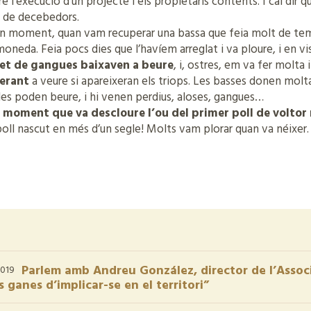
e l’execució d’un projecte i els propietaris contents. I cal dir
es de decebedors.
n moment, quan vam recuperar una bassa que feia molt de te
moneda. Feia pocs dies que l’havíem arreglat i va ploure, i en vi
et de gangues baixaven a beure
, i, ostres, em va fer molta i
perant
a veure si apareixeran els triops. Les basses donen molta
es poden beure, i hi venen perdius, aloses, gangues…
l moment que va descloure l’ou del primer poll de voltor
 poll nascut en més d’un segle! Molts vam plorar quan va néixer.
Parlem amb Andreu González, director de l’Assoc
019
 ganes d’implicar-se en el territori”