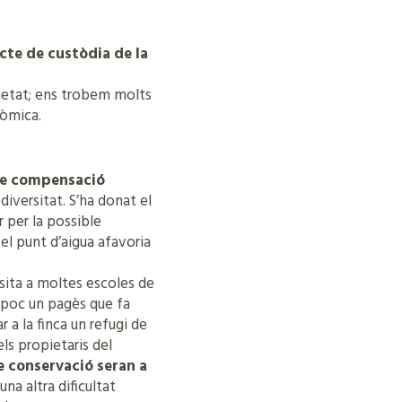
cte de custòdia de la
pietat; ens trobem molts
nòmica.
nse compensació
diversitat. S’ha donat el
 per la possible
l punt d’aigua afavoria
ita a moltes escoles de
a poc un pagès que fa
 a la finca un refugi de
ls propietaris del
de conservació seran a
a altra dificultat