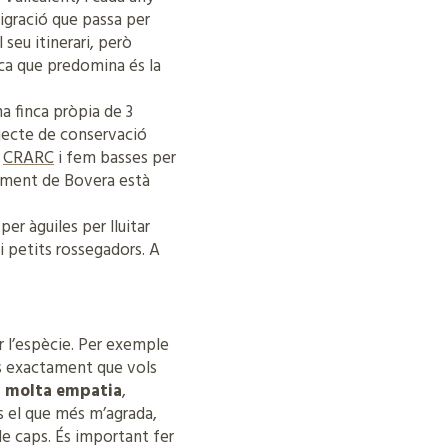
migració que passa per
 seu itinerari, però
ica que predomina és la
 finca pròpia de 3
ojecte de conservació
l
CRARC
i fem basses per
ntament de Bovera està
r àguiles per lluitar
 i petits rossegadors. A
er l’espècie. Per exemple
es exactament que vols
l molta empatia
,
s el que més m’agrada,
de caps. És important fer