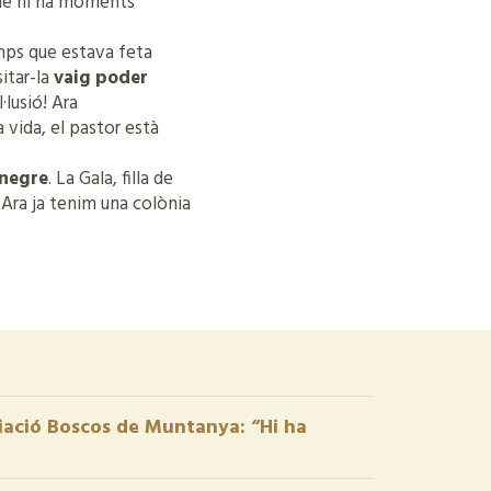
 que hi ha moments
mps que estava feta
sitar-la
vaig poder
l·lusió! Ara
 vida, el pastor està
 negre
. La Gala, filla de
 Ara ja tenim una colònia
iació Boscos de Muntanya: “Hi ha