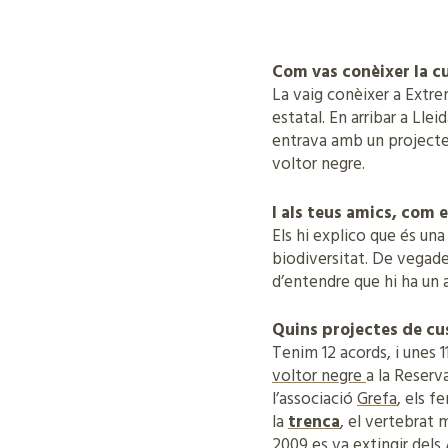
Com vas conèixer la cu
La vaig conèixer a Extre
estatal. En arribar a Ll
entrava amb un projecte
voltor negre.
I als teus amics, com 
Els hi explico que és una
biodiversitat. De vegad
d’entendre que hi ha un
Quins projectes de cus
Tenim 12 acords, i unes 
voltor negre
a la Reserv
l’associació
Grefa
, els f
la
trenca
, el vertebrat 
2009 es va extingir dels 