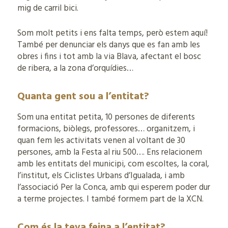
mig de carril bici.
Som molt petits i ens falta temps, però estem aquí!
També per denunciar els danys que es fan amb les
obres i fins i tot amb la via Blava, afectant el bosc
de ribera, a la zona d’orquídies…
Quanta gent sou a l’entitat?
Som una entitat petita, 10 persones de diferents
formacions, biòlegs, professores… organitzem, i
quan fem les activitats venen al voltant de 30
persones, amb la Festa al riu 500…. Ens relacionem
amb les entitats del municipi, com escoltes, la coral,
l’institut, els Ciclistes Urbans d’Igualada, i amb
l’associació Per la Conca, amb qui esperem poder dur
a terme projectes. I també formem part de la XCN.
Com és la teva feina a l’entitat?