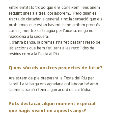
Entre entitats trobo que ens coneixem i ens anem
seguint unes a altres, col·laborem… Però quan es
tracta de ciutadania general, tinc la sensació que els
problemes que estan havent-hi no arriben prou: és
com si, mentre surti aigua per l’aixeta, ningú no
reacciona a la sequera.
I, d’altra banda, la
premsa
s’ha fet bastant ressò de
les accions que hem fet: tant a les recollides de
residus com a la Festa al Riu.
Quins són els vostres projectes de futur?
Ara estem de ple preparant la Festa del Riu per
l’abril. I a la llarga ens agradaria col·laborar bé amb
l’administració i tenir algun acord de custòdia.
Pots destacar algun moment especial
que hagis viscut en aquests anys?