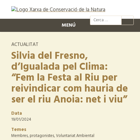
@xcn.cat
xcnatura
Xarxa per
XC
MENÚ
ACTUALITAT
Silvia del Fresno,
d’Igualada pel Clima:
“Fem la Festa al Riu per
reivindicar com hauria de
ser el riu Anoia: net i viu”
Data
19/01/2024
Temes
Membres
,
protagonistes
,
Voluntariat Ambiental