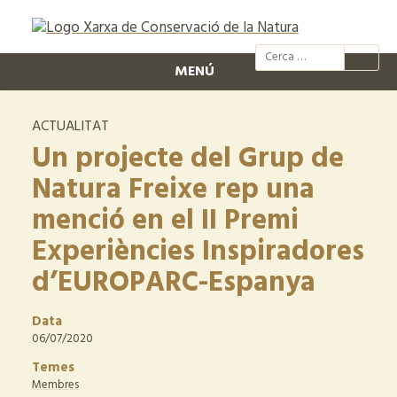
@xcn.cat
xcnatura
Xarxa per
XC
MENÚ
ACTUALITAT
Un projecte del Grup de
Natura Freixe rep una
menció en el II Premi
Experiències Inspiradores
d’EUROPARC-Espanya
Data
06/07/2020
Temes
Membres