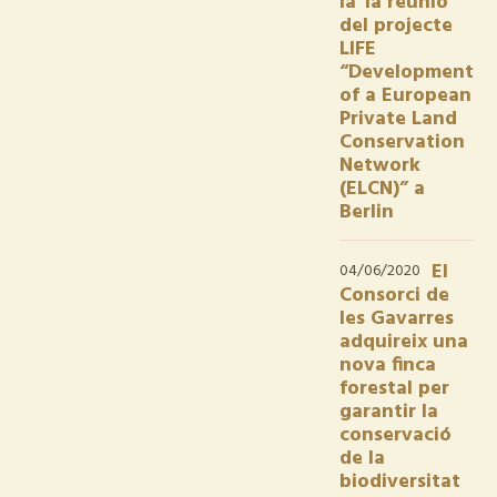
la 1a reunió
del projecte
LIFE
“Development
of a European
Private Land
Conservation
Network
(ELCN)” a
Berlin
El
04/06/2020
Consorci de
les Gavarres
adquireix una
nova finca
forestal per
garantir la
conservació
de la
biodiversitat