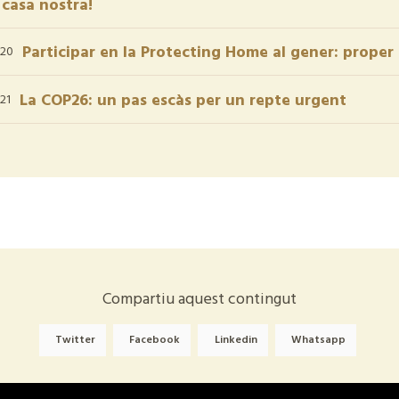
 casa nostra!
Participar en la Protecting Home al gener: prope
020
La COP26: un pas escàs per un repte urgent
21
Compartiu aquest contingut
Twitter
Facebook
Linkedin
Whatsapp