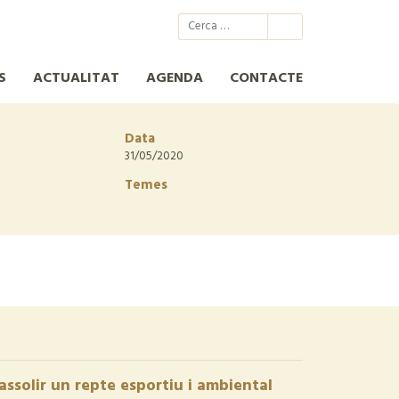
@xcn.cat
xcnatura
Xarxa per a la Conservació de la Natura
XCN
S
ACTUALITAT
AGENDA
CONTACTE
Data
31/05/2020
Temes
assolir un repte esportiu i ambiental