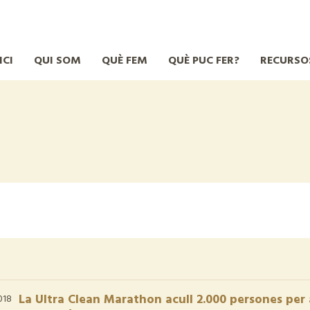
ICI
QUI SOM
QUÈ FEM
QUÈ PUC FER?
RECURSO
La Ultra Clean Marathon acull 2.000 persones per 
018