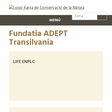
@xcn.cat
xcnatura
Xarxa per
XC
MENÚ
Fundatia ADEPT
Transilvania
LIFE ENPLC
+