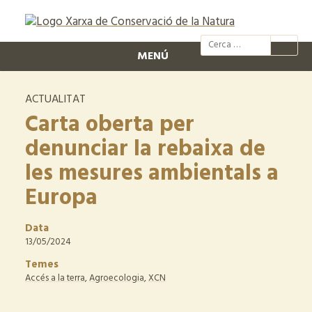
@xcn.cat
xcnatura
Xarxa per
XC
MENÚ
ACTUALITAT
Carta oberta per
denunciar la rebaixa de
les mesures ambientals a
Europa
Data
13/05/2024
Temes
Accés a la terra
,
Agroecologia
,
XCN