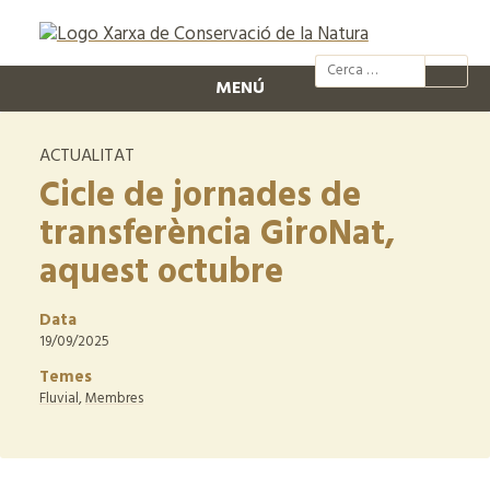
@xcn.cat
xcnatura
Xarxa per
XC
MENÚ
ACTUALITAT
Cicle de jornades de
transferència GiroNat,
aquest octubre
Data
19/09/2025
Temes
Fluvial
,
Membres