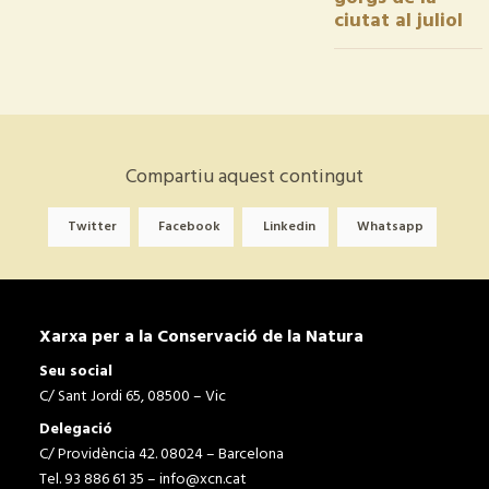
ciutat al juliol
Compartiu aquest contingut
Twitter
Facebook
Linkedin
Whatsapp
Xarxa per a la Conservació de la Natura
Seu social
C/ Sant Jordi 65, 08500 – Vic
Delegació
C/ Providència 42. 08024 – Barcelona
Tel. 93 886 61 35 –
info@xcn.cat