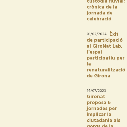
custòdia fluvial:
crònica de la
jornada de
celebració
Èxit
01/02/2024
de participació
al GiroNat Lab,
l’espai
participatiu per
la
renaturalització
de Girona
14/07/2023
Gironat
proposa 6
jornades per
implicar la
ciutadania als
gorgs de la