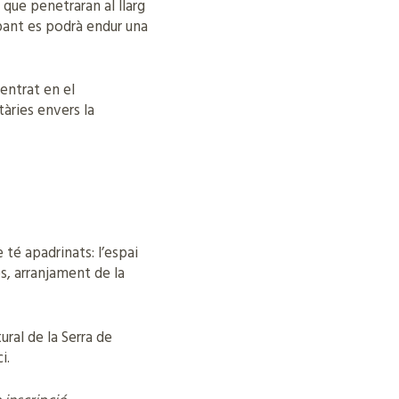
 que penetraran al llarg
cipant es podrà endur una
entrat en el
àries envers la
 té apadrinats: l’espai
s, arranjament de la
ral de la Serra de
i.