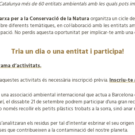
Catalunya més de 60 entitats ambientals amb les quals pots im
arxa per a la Conservació de la Natura
organitza un cicle d
bre diferents temàtiques, en col·laboració amb les entitats a
pació. No perdis aquesta oportunitat per implicar-te amb una 
Tria un dia o una entitat i participa!
rama d’activitats.
’aquestes activitats és necessària inscripció prèvia.
Inscriu-te 
, una associació ambiental internacional que actua a Barcelona 
í, el dissabte 21 de setembre podrem participar d’una gran reco
 només recollir els petits plàstics trobats a la sorra, sinó anar 
’analitzaran els residus per tal d’intentar esbrinar el seu origen
ses que contribueixen a la contaminació del nostre planeta.