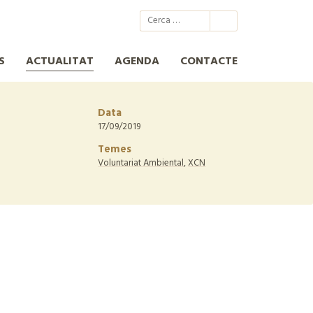
@xcn.cat
xcnatura
Xarxa per a la Conservació de la Natura
XCN
S
ACTUALITAT
AGENDA
CONTACTE
Data
17/09/2019
Temes
Voluntariat Ambiental
,
XCN