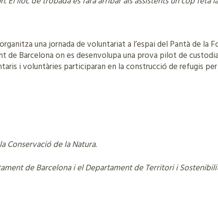
10h. El lloc de trobada es farà arribar als assistents un cop feta la
organitza una jornada de voluntariat a l’espai del Pantà de la Fo
nt de Barcelona on es desenvolupa una prova pilot de custodi
ntaris i voluntàries participaran en la construcció de refugis per 
 la Conservació de la Natura.
ament de Barcelona i el Departament de Territori i Sostenibilit