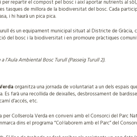
r repartir el compost pel bosc i així aportar nutrients al sòl,
ltres tasques de millora de la biodiversitat del bosc. Cada parti
a, i hi haurà un pica pica.
rull és un equipament municipal situat al Districte de Gràcia, c
ió del bosc i la biodiversitat i en promoure pràctiques comunit
1h a l’Aula Ambiental Bosc Turull (Passeig Turull 2).
 Verda
organitza una jornada de voluntariat a un dels espais que
a. Es farà una recollida de deixalles, desbrossament de bardisse
 camí d’accés, etc.
a per Collserola Verda en conveni amb el Consorci del Parc Natu
emmarca dins el programa “Col·laborem amb el Parc” del Consorc