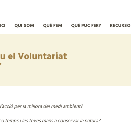
ICI
QUI SOM
QUÈ FEM
QUÈ PUC FER?
RECURSO
iu el Voluntariat
”
l’acció per la millora del medi ambient?
eu temps i les teves mans a conservar la natura?