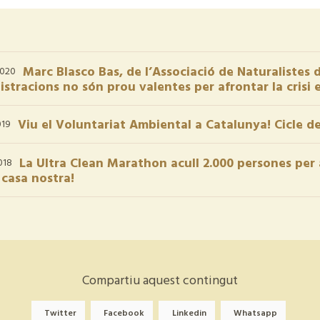
Marc Blasco Bas, de l’Associació de Naturalistes 
2020
stracions no són prou valentes per afrontar la crisi 
Viu el Voluntariat Ambiental a Catalunya! Cicle de
019
La Ultra Clean Marathon acull 2.000 persones per 
018
 casa nostra!
Compartiu aquest contingut
Twitter
Facebook
Linkedin
Whatsapp