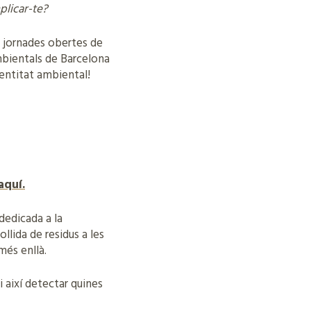
plicar-te?
e jornades obertes de
mbientals de Barcelona
entitat ambiental!
aquí.
dedicada a la
llida de residus a les
més enllà.
 i així detectar quines