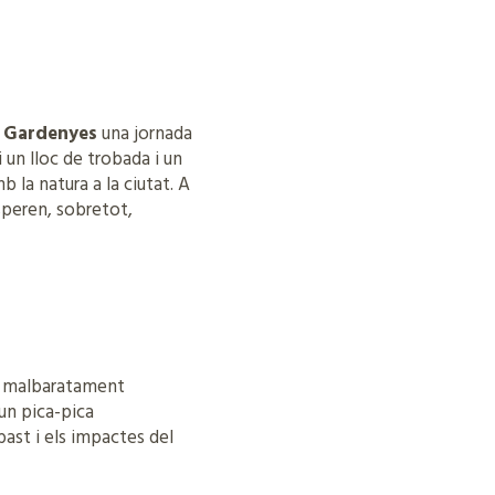
i Gardenyes
una jornada
i un lloc de trobada i un
 la natura a la ciutat. A
’esperen, sobretot,
el malbaratament
 un pica-pica
ast i els impactes del