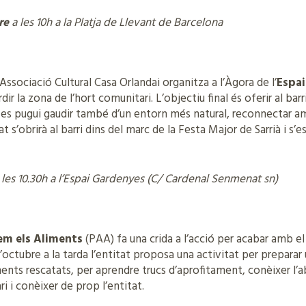
re
a les 10h a la Platja de Llevant de Barcelona
’Associació Cultural Casa Orlandai organitza a l’Àgora de l’
Espa
r la zona de l’hort comunitari. L’objectiu final és oferir al barr
 es pugui gaudir també d’un entorn més natural, reconnectar amb
itat s’obrirà al barri dins del marc de la Festa Major de Sarrià i s
 les 10.30h a l’Espai Gardenyes (C/ Cardenal Senmenat sn)
em els Aliments
(PAA) fa una crida a l’acció per acabar amb 
d’octubre a la tarda l’entitat proposa una activitat per preparar
nts rescatats, per aprendre trucs d’aprofitament, conèixer l’ab
 i conèixer de prop l’entitat.