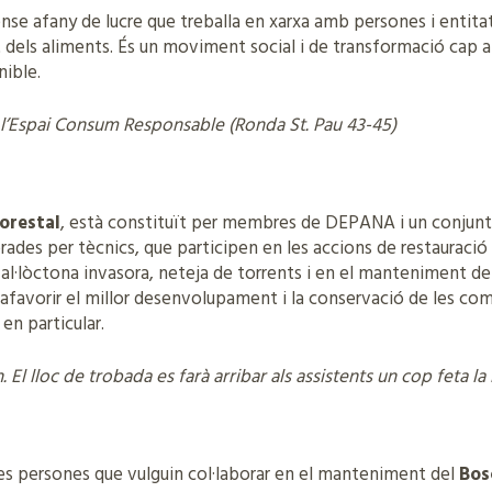
ense afany de lucre que treballa en xarxa amb persones i enti
t dels aliments. És un moviment social i de transformació cap 
nible.
 a l’Espai Consum Responsable (Ronda St. Pau 43-45)
orestal
, està constituït per membres de DEPANA i un conjunt
orades per tècnics, que participen en les accions de restauraci
al·lòctona invasora, neteja de torrents i en el manteniment de
es afavorir el millor desenvolupament i la conservació de les co
 en particular.
h. El lloc de trobada es farà arribar als assistents un cop feta la 
es persones que vulguin col·laborar en el manteniment del
Bos