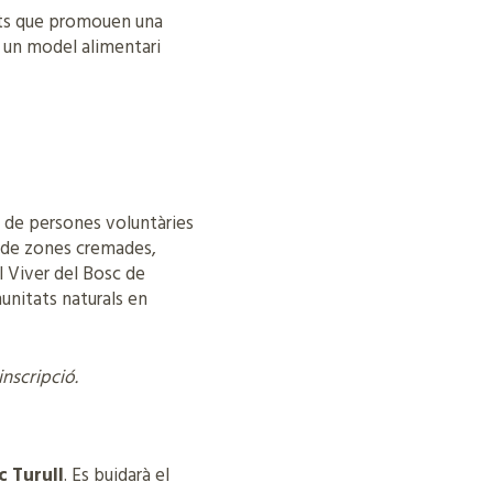
tats que promouen una
a un model alimentari
 de persones voluntàries
ó de zones cremades,
l Viver del Bosc de
munitats naturals en
inscripció.
c Turull
. Es buidarà el