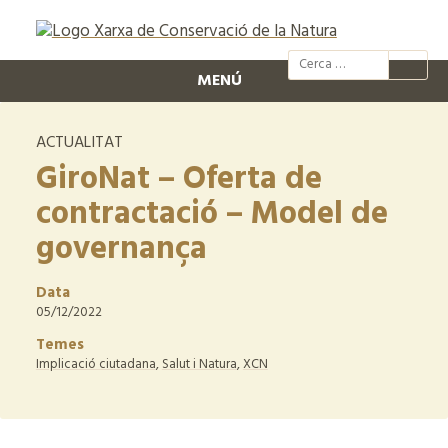
@xcn.cat
xcnatura
Xarxa per
XC
MENÚ
ACTUALITAT
GiroNat – Oferta de
contractació – Model de
governança
Data
05/12/2022
Temes
Implicació ciutadana
,
Salut i Natura
,
XCN