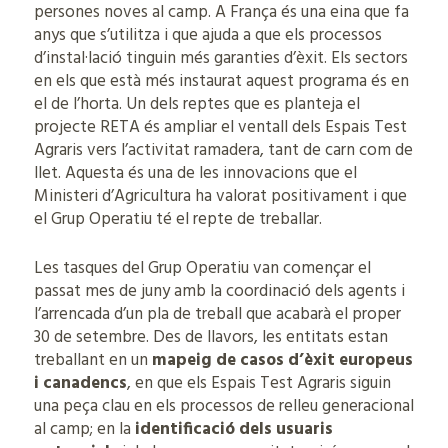
persones noves al camp. A França és una eina que fa
anys que s’utilitza i que ajuda a que els processos
d’instal·lació tinguin més garanties d’èxit. Els sectors
en els que està més instaurat aquest programa és en
el de l’horta. Un dels reptes que es planteja el
projecte RETA és ampliar el ventall dels Espais Test
Agraris vers l’activitat ramadera, tant de carn com de
llet. Aquesta és una de les innovacions que el
Ministeri d’Agricultura ha valorat positivament i que
el Grup Operatiu té el repte de treballar.
Les tasques del Grup Operatiu van començar el
passat mes de juny amb la coordinació dels agents i
l’arrencada d’un pla de treball que acabarà el proper
30 de setembre. Des de llavors, les entitats estan
treballant en un
mapeig de casos d’èxit europeus
i canadencs
, en que els Espais Test Agraris siguin
una peça clau en els processos de relleu generacional
al camp; en la
identificació dels usuaris