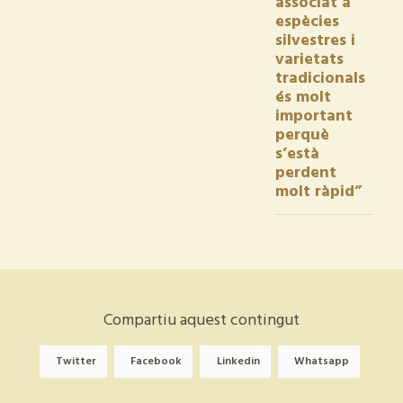
associat a
espècies
silvestres i
varietats
tradicionals
és molt
important
perquè
s’està
perdent
molt ràpid”
Compartiu aquest contingut
Twitter
Facebook
Linkedin
Whatsapp