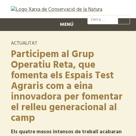
@xcn.cat
xcnatura
Xarxa per
XC
MENÚ
ACTUALITAT
Participem al Grup
Operatiu Reta, que
fomenta els Espais Test
Agraris com a eina
innovadora per fomentar
el relleu generacional al
camp
Els quatre mesos intensos de treball acabaran