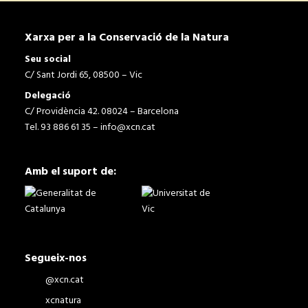
Xarxa per a la Conservació de la Natura
Seu social
C/ Sant Jordi 65, 08500 – Vic
Delegació
C/ Providència 42. 08024 – Barcelona
Tel. 93 886 61 35 –
info@xcn.cat
Amb el suport de:
Segueix-nos
@xcn.cat
xcnatura