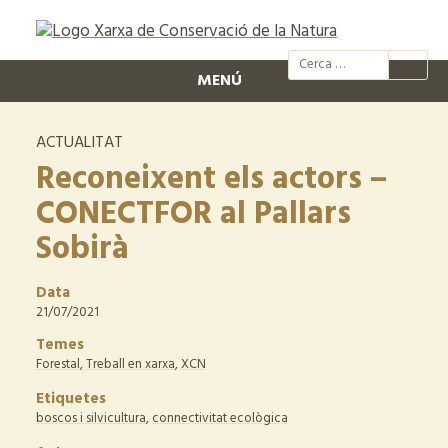
@xcn.cat
xcnatura
Xarxa per
XC
MENÚ
ACTUALITAT
Reconeixent els actors –
CONECTFOR al Pallars
Sobirà
Data
21/07/2021
Temes
Forestal
,
Treball en xarxa
,
XCN
Etiquetes
boscos i silvicultura
,
connectivitat ecològica