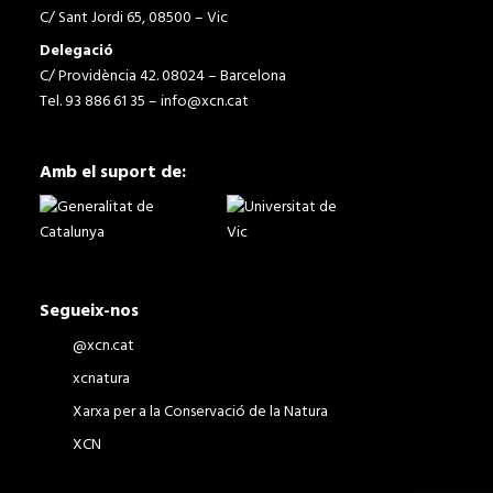
C/ Sant Jordi 65, 08500 – Vic
Delegació
C/ Providència 42. 08024 – Barcelona
Tel. 93 886 61 35 –
info@xcn.cat
Amb el suport de:
Segueix-nos
@xcn.cat
xcnatura
Xarxa per a la Conservació de la Natura
XCN