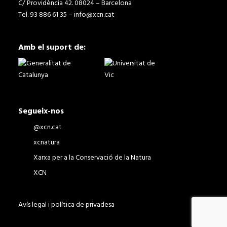
C/ Providència 42. 08024 – Barcelona
Tel. 93 886 61 35 –
info@xcn.cat
Amb el suport de:
Segueix-nos
@xcn.cat
xcnatura
Xarxa per a la Conservació de la Natura
XCN
Avís legal i política de privadesa