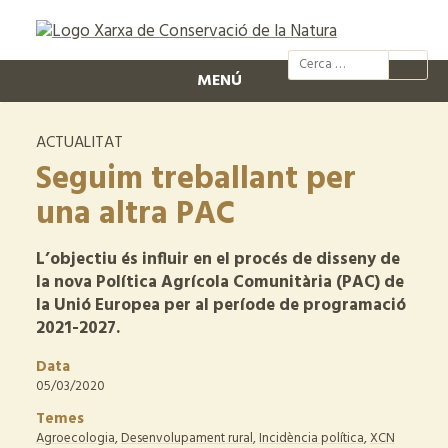
@xcn.cat
xcnatura
Xarxa per
XC
MENÚ
ACTUALITAT
Seguim treballant per
una altra PAC
L’objectiu és influir en el procés de disseny de
la nova Política Agrícola Comunitària (PAC) de
la Unió Europea per al període de programació
2021-2027.
Data
05/03/2020
Temes
Agroecologia
,
Desenvolupament rural
,
Incidència política
,
XCN