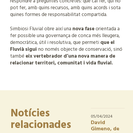
respondre a preguntes concretes: què cal fer, qui ho
pot fer, amb quins recursos, amb quins acords i sota
quines formes de responsabilitat compartida.
Simbiosi Fluvial obre així una
nova fase
orientada a
fer possible una governança de conca més lleugera,
democràtica, útil i resolutiva, que permeti
que el
Fluvià sigui
no només objecte de conservació, sinó
també
eix vertebrador d’una nova manera de
relacionar territori, comunitat i vida fluvial.
Notícies
05/04/2024
relacionades
David
Gimeno, de