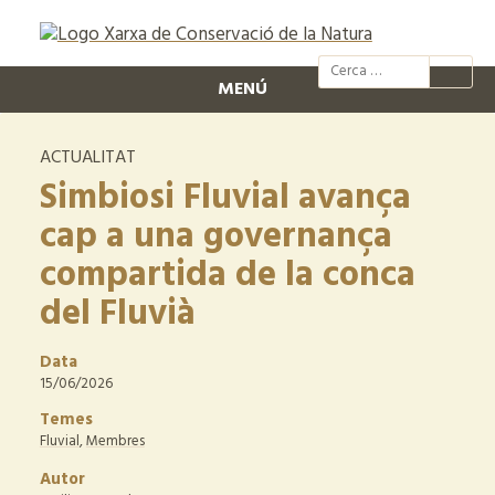
@xcn.cat
xcnatura
Xarxa per
XC
MENÚ
ACTUALITAT
Simbiosi Fluvial avança
cap a una governança
compartida de la conca
del Fluvià
Data
15/06/2026
Temes
Fluvial
,
Membres
Autor