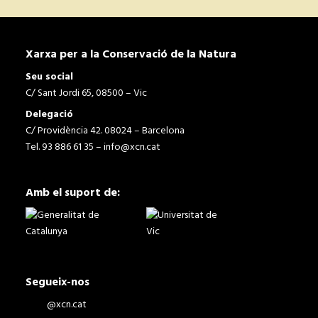
Xarxa per a la Conservació de la Natura
Seu social
C/ Sant Jordi 65, 08500 – Vic
Delegació
C/ Providència 42. 08024 – Barcelona
Tel. 93 886 61 35 –
info@xcn.cat
Amb el suport de:
Segueix-nos
@xcn.cat