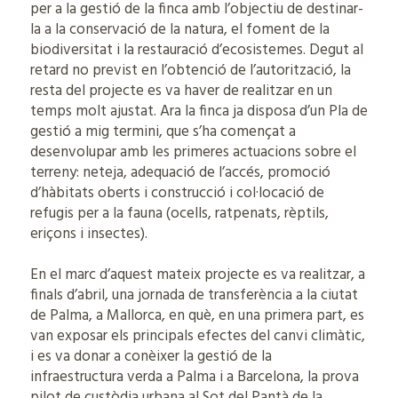
per a la gestió de la finca amb l’objectiu de destinar-
la a la conservació de la natura, el foment de la
biodiversitat i la restauració d’ecosistemes. Degut al
retard no previst en l’obtenció de l’autorització, la
resta del projecte es va haver de realitzar en un
temps molt ajustat. Ara la finca ja disposa d’un Pla de
gestió a mig termini, que s’ha començat a
desenvolupar amb les primeres actuacions sobre el
terreny: neteja, adequació de l’accés, promoció
d’hàbitats oberts i construcció i col·locació de
refugis per a la fauna (ocells, ratpenats, rèptils,
eriçons i insectes).
En el marc d’aquest mateix projecte es va realitzar, a
finals d’abril, una jornada de transferència a la ciutat
de Palma, a Mallorca, en què, en una primera part, es
van exposar els principals efectes del canvi climàtic,
i es va donar a conèixer la gestió de la
infraestructura verda a Palma i a Barcelona, la prova
pilot de custòdia urbana al Sot del Pantà de la