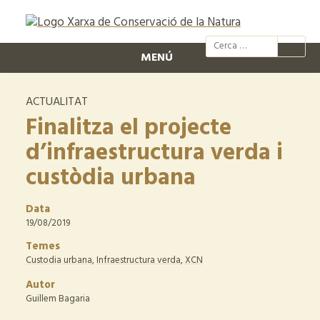
@xcn.cat
xcnatura
Xarxa per
XC
MENÚ
ACTUALITAT
Finalitza el projecte
d’infraestructura verda i
custòdia urbana
Data
19/08/2019
Temes
Custodia urbana
,
Infraestructura verda
,
XCN
Autor
Guillem Bagaria