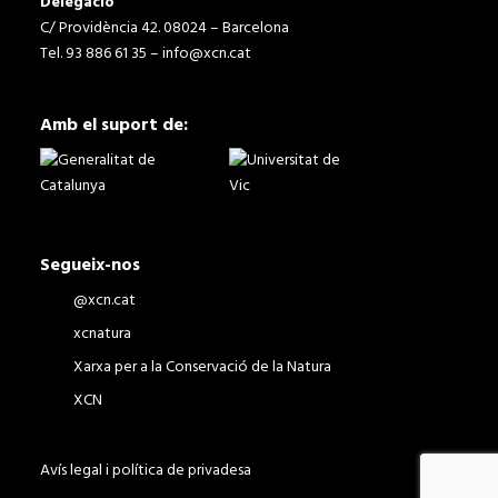
Delegació
C/ Providència 42. 08024 – Barcelona
Tel. 93 886 61 35 –
info@xcn.cat
Amb el suport de:
Segueix-nos
@xcn.cat
xcnatura
Xarxa per a la Conservació de la Natura
XCN
Avís legal i política de privadesa