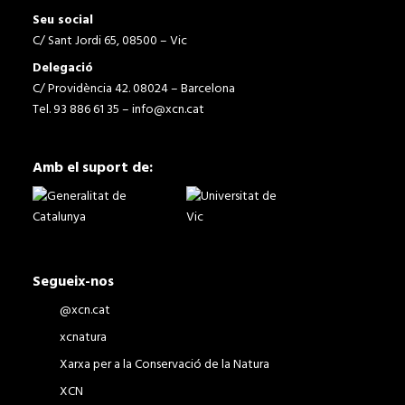
Seu social
C/ Sant Jordi 65, 08500 – Vic
Delegació
C/ Providència 42. 08024 – Barcelona
Tel. 93 886 61 35 –
info@xcn.cat
Amb el suport de:
Segueix-nos
@xcn.cat
xcnatura
Xarxa per a la Conservació de la Natura
XCN