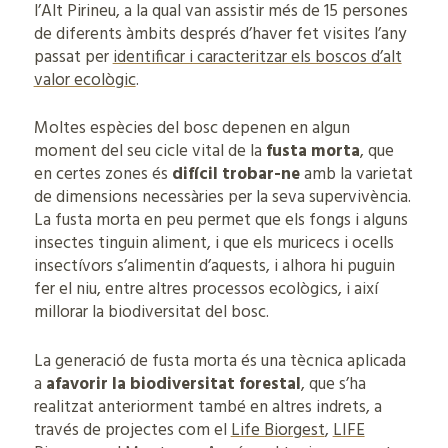
l’Alt Pirineu, a la qual van assistir més de 15 persones
de diferents àmbits després d’haver fet visites l’any
passat per
identificar i caracteritzar els boscos d’alt
valor ecològic
.
Moltes espècies del bosc depenen en algun
moment del seu cicle vital de la
fusta morta
, que
en certes zones és
difícil trobar-ne
amb la varietat
de dimensions necessàries per la seva supervivència.
La fusta morta en peu permet que els fongs i alguns
insectes tinguin aliment, i que els muricecs i ocells
insectívors s’alimentin d’aquests, i alhora hi puguin
fer el niu, entre altres processos ecològics, i així
millorar la biodiversitat del bosc.
La generació de fusta morta és una tècnica aplicada
a
afavorir la biodiversitat forestal
, que s’ha
realitzat anteriorment també en altres indrets, a
través de projectes com el
Life Biorgest
,
LIFE