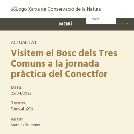
@xcn.cat
xcnatura
Xarxa per
XC
MENÚ
ACTUALITAT
Visitem el Bosc dels Tres
Comuns a la jornada
pràctica del Conectfor
Data
25/04/2022
Temes
Forestal
,
XCN
Autor
Mathias Brummer