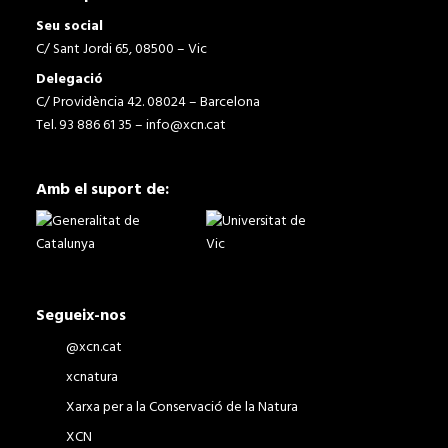
Seu social
C/ Sant Jordi 65, 08500 – Vic
Delegació
C/ Providència 42. 08024 – Barcelona
Tel. 93 886 61 35 –
info@xcn.cat
Amb el suport de:
Segueix-nos
@xcn.cat
xcnatura
Xarxa per a la Conservació de la Natura
XCN