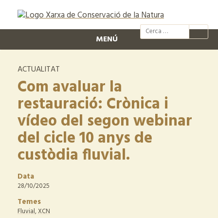
@xcn.cat
xcnatura
Xarxa per
XC
MENÚ
ACTUALITAT
Com avaluar la
restauració: Crònica i
vídeo del segon webinar
del cicle 10 anys de
custòdia fluvial.
Data
28/10/2025
Temes
Fluvial
,
XCN