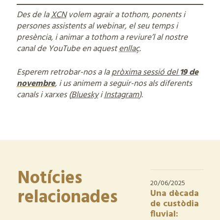
Des de la
XCN
volem agrair a tothom, ponents i
persones assistents al webinar, el seu temps i
presència, i animar a tothom a reviure’l al nostre
canal de YouTube en aquest
enllaç
.
Esperem retrobar-nos a la
pròxima sessió del
19 de
novembre
, i us animem a seguir-nos als diferents
canals i xarxes (
Bluesky
i
Instagram
).
Notícies
20/06/2025
relacionades
Una dècada
de custòdia
fluvial: