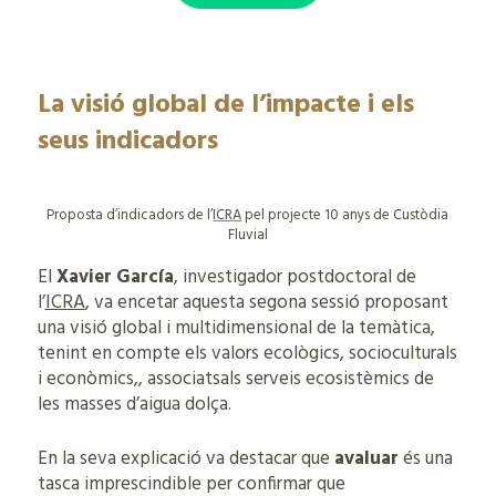
La
v
isió
global
de l’
i
mpacte i els
seus indicadors
Proposta d’indicadors de l’
ICRA
pel projecte 10 anys de Custòdia
Fluvial
El
Xavier García
, investigador postdoctoral de
l’
ICRA
, va encetar aquesta segona sessió proposant
una visió global i multidimensional de la temàtica,
tenint en compte els valors ecològics, socioculturals
i econòmics,, associatsals serveis ecosistèmics de
les masses d’aigua dolça.
En la seva explicació va destacar que
avaluar
és una
tasca imprescindible per confirmar que