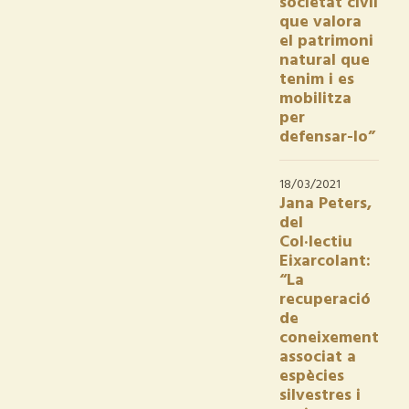
societat civil
que valora
el patrimoni
natural que
tenim i es
mobilitza
per
defensar-lo”
18/03/2021
Jana Peters,
del
Col·lectiu
Eixarcolant:
“La
recuperació
de
coneixement
associat a
espècies
silvestres i