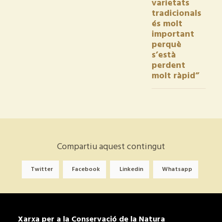
varietats
tradicionals
és molt
important
perquè
s’està
perdent
molt ràpid”
Compartiu aquest contingut
Twitter
Facebook
Linkedin
Whatsapp
Xarxa per a la Conservació de la Natura