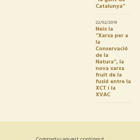
Catalunya”
22/02/2019
Neix la
“Xarxa per a
la
Conservació
de la
Natura”, la
nova xarxa
fruit de la
fusió entre la
XCT i la
XVAC
Compartiu aquest contingut