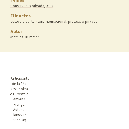
Temes
Conservació privada
,
XCN
Etiquetes
custòdia del territori
,
internacional
,
protecció privada
Autor
Mathias Brummer
Participants
de la 34a
assemblea
d’Eurosite a
Amiens,
França.
Autoria:
Hans von
Sonntag