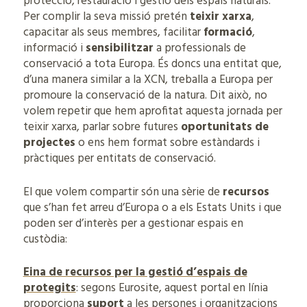
protecció, restauració i gestió dels espais naturals.
Per complir la seva missió pretén
teixir xarxa
,
capacitar als seus membres, facilitar
formació
,
informació i
sensibilitzar
a professionals de
conservació a tota Europa. És doncs una entitat que,
d’una manera similar a la XCN, treballa a Europa per
promoure la conservació de la natura. Dit això, no
volem repetir que hem aprofitat aquesta jornada per
teixir xarxa, parlar sobre futures
oportunitats de
projectes
o ens hem format sobre estàndards i
pràctiques per entitats de conservació.
El que volem compartir són una sèrie de
recursos
que s’han fet arreu d’Europa o a els Estats Units i que
poden ser d’interès per a gestionar espais en
custòdia:
Eina de recursos per la gestió d’espais de
protegits
: segons Eurosite, aquest portal en línia
proporciona
suport
a les persones i organitzacions