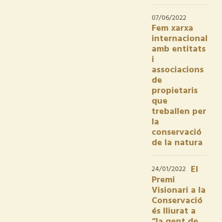
07/06/2022
Fem xarxa
internacional
amb entitats
i
associacions
de
propietaris
que
treballen per
la
conservació
de la natura
El
24/01/2022
Premi
Visionari a la
Conservació
és lliurat a
“la gent de