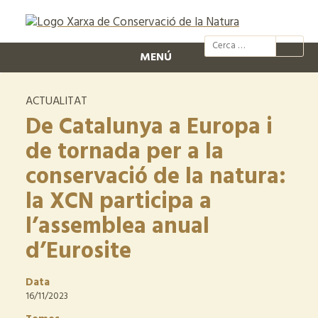
@xcn.cat
xcnatura
Xarxa per
XC
MENÚ
ACTUALITAT
De Catalunya a Europa i
de tornada per a la
conservació de la natura:
la XCN participa a
l’assemblea anual
d’Eurosite
Data
16/11/2023