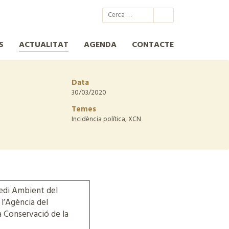
@xcn.cat
xcnatura
Xarxa per a la Conservació de la Natura
XCN
S
ACTUALITAT
AGENDA
CONTACTE
Data
30/03/2020
Temes
Incidència política
,
XCN
edi Ambient del
 l’Agència del
la Conservació de la