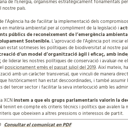
talana de l’Energia, organismes estratègicament fonamentals p
l nostre país.
 de l’Agència ha de facilitar la implementació dels compromisos
 en matèria ambiental per al compliment de la legislació i
act
ts públics de reconeixement de l’emergència ambiental 
olupament Sostenible.
L’aprovació de l’Agència pot iniciar e
 han estat sotmeses les polítiques de biodiversitat al nostre pa
 creació d’un model d’organització àgil i eficaç, amb in
ç de liderar les nostres polítiques de conservació i avaluar-ne els
el
posicionament emès el passat juliol del 2019
. Així mateix, h
zació amb un caràcter transversal, que vinculi de manera direct
s que històricament han estat descoordinades, i també assumir 
ts del tercer sector i facilitar la seva interlocució amb les admin
 la XCN
instem a que els grups parlamentaris valorin la de
i
tenint en compte els criteris tècnics i polítics que avalen la 
criteris que obeeixen a altres pressions o interessos de partit.
0
Consultar el comunicat en PDF