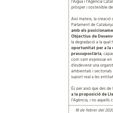
l’Aigua i l’Agència Ca
pròsper i sostenible de
Així mateix, la creació
Parlament de Catalunya
amb els posicionamen
Objectius de Desenv
la degradació a la qual
oportunitat per a la
pressupostària
, capa
com vam expressar en 
d’esdevenir una organit
ambientals i sectorial
suport real a les entita
És per això que des de
a la proposició de Lle
l’Agència, i no aquells 
18 de febrer del 202