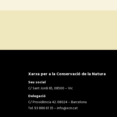
Xarxa per a la Conservació de la Natura
Seu social
C/ Sant Jordi 65, 08500 – Vic
Delegació
C/ Providència 42. 08024 – Barcelona
Tel. 93 886 61 35 –
info@xcn.cat