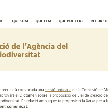
ICI
QUI SOM
QUÈ FEM
QUÈ PUC FER?
RECURSO
ció de l’Agència del
iodiversitat
ebrer està convocada una
sessió ordinària
de la Comissió de M
’aprovarà el Dictamen sobre la proposició de Llei de creació de
Biodiversitat. En relació amb aquesta proposició la Xarxa per a 
üent
comunicat: