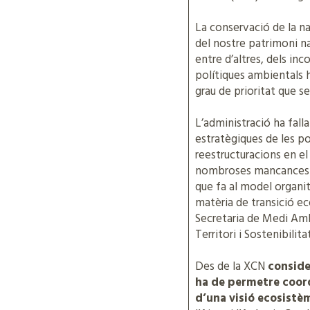
La conservació de la na
del nostre patrimoni na
entre d’altres, dels i
polítiques ambientals h
grau de prioritat que se
L’administració ha falla
estratègiques de les po
reestructuracions en 
nombroses mancances i 
que fa al model organit
matèria de transició ec
Secretaria de Medi Amb
Territori i Sostenibilitat
Des de la XCN
conside
ha de permetre coord
d’una visió ecosistèm