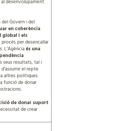
er al desenvolupament
 del Govern i del
uar en coherència
global i els
l procés per desencallar
ís. L’Agència
és una
dependència
 seus resultats, tal i
a d’assumir el repte
a altres polítiques
la funció de donar
istracions.
cisió de donar suport
necessitat de crear