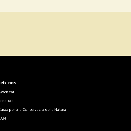
eix-nos
@xcn.cat
xcnatura
Xarxa per a la Conservació de la Natura
XCN