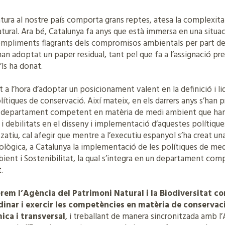
tura al nostre país comporta grans reptes, atesa la complexitat,
tural. Ara bé, Catalunya fa anys que està immersa en una situac
ncompliments flagrants dels compromisos ambientals per part de
an adoptat un paper residual, tant pel que fa a l’assignació p
’ls ha donat.
t a l’hora d’adoptar un posicionament valent en la definició i lid
lítiques de conservació. Així mateix, en els darrers anys s’han
el departament competent en matèria de medi ambient que ha
debilitats en el disseny i implementació d’aquestes polítique
zatiu, cal afegir que mentre a l’executiu espanyol s’ha creat un
ològica, a Catalunya la implementació de les polítiques de med
ient i Sostenibilitat, la qual s’integra en un departament com
.
rem l’Agència del Patrimoni Natural i la Biodiversitat c
inar i exercir les competències en matèria de conservaci
ica i transversal
, i treballant de manera sincronitzada amb l