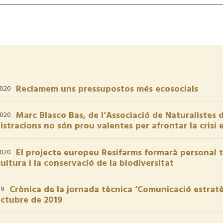
Reclamem uns pressupostos més ecosocials
2020
Marc Blasco Bas, de l’Associació de Naturalistes 
2020
stracions no són prou valentes per afrontar la crisi 
El projecte europeu Resifarms formarà personal tè
2020
cultura i la conservació de la biodiversitat
Crònica de la jornada tècnica ‘Comunicació estratè
19
octubre de 2019