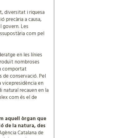
 diversitat i riquesa
ió precària a causa,
l govern. Les
ressupostària com pel
eratge en les línies
 produït nombroses
n comportat
s de conservació. Pel
a vicepresidència en
i natural recauen en la
plex com és el de
om aquell òrgan que
ó de la natura, des
’Agència Catalana de