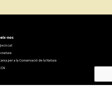
eix-nos
@xcn.cat
xcnatura
Xarxa per a la Conservació de la Natura
XCN