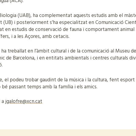
igua (ACA).
n Biologia (UAB), ha complementat aquests estudis amb el màst
at (UB) i posteriorment s’ha especialitzat en Comunicació Cient
orat en estudis de conservació de fauna i comportament animal
fers, i a les Açores, amb cetacis.
 ha treballat en l’àmbit cultural i de la comunicació al Museu d
nic de Barcelona, i en entitats ambientals i centres culturals div
ó.
e, el podeu trobar gaudint de la música i la cultura, fent esport
o bé passant temps amb la família i els amics.
l a
jgalofre@xcn.cat