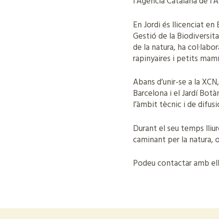
l’Agència Catalana de l’A
En Jordi és llicenciat e
Gestió de la Biodiversit
de la natura, ha col·lab
rapinyaires i petits mamí
Abans d’unir-se a la XCN,
Barcelona i el Jardí Botà
l’àmbit tècnic i de difusi
Durant el seu temps lliur
caminant per la natura, 
Podeu contactar amb el