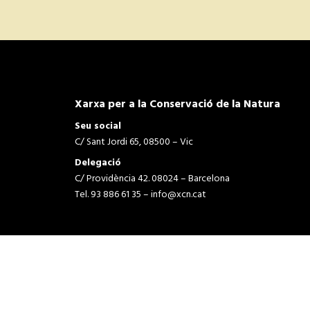
Xarxa per a la Conservació de la Natura
Seu social
C/ Sant Jordi 65, 08500 – Vic
Delegació
C/ Providència 42. 08024 – Barcelona
Tel. 93 886 61 35 –
info@xcn.cat
Avís legal i política de privadesa