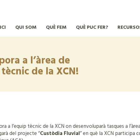
ICI
QUI SOM
QUÈ FEM
QUÈ PUC FER?
RECURSO
pora a l’àrea de
tècnic de la XCN!
pora a l’equip tècnic de la XCN on desenvoluparà tasques a l’àr
garà del projecte “
Custòdia Fluvial
” en què la XCN participa