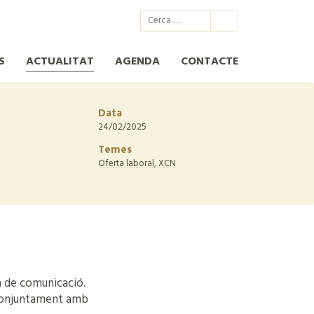
@xcn.cat
xcnatura
Xarxa per a la Conservació de la Natura
XCN
S
ACTUALITAT
AGENDA
CONTACTE
Data
24/02/2025
Temes
Oferta laboral
,
XCN
ea de comunicació.
 conjuntament amb