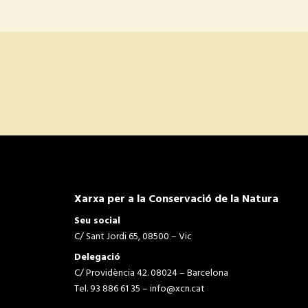
Xarxa per a la Conservació de la Natura
Seu social
C/ Sant Jordi 65, 08500 – Vic
Delegació
C/ Providència 42. 08024 – Barcelona
Tel. 93 886 61 35 –
info@xcn.cat