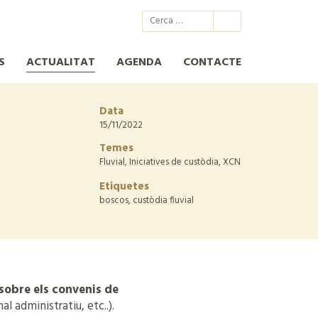
@xcn.cat
xcnatura
Xarxa per a la Conservació de la Natura
XCN
S
ACTUALITAT
AGENDA
CONTACTE
Data
15/11/2022
Temes
Fluvial
,
Iniciatives de custòdia
,
XCN
Etiquetes
boscos
,
custòdia fluvial
sobre els convenis de
al administratiu, etc..).