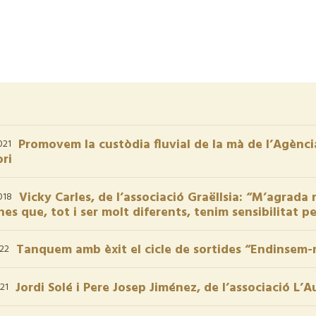
Promovem la custòdia fluvial de la mà de l’Agència
021
ori
Vicky Carles, de l’associació Graëllsia: “M’agrada
018
es que, tot i ser molt diferents, tenim sensibilitat p
Tanquem amb èxit el cicle de sortides “Endinsem-no
022
Jordi Solé i Pere Josep Jiménez, de l’associació L’A
21