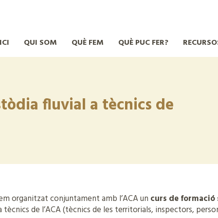
ICI
QUI SOM
QUÈ FEM
QUÈ PUC FER?
RECURSO
òdia fluvial a tècnics de
hem organitzat conjuntament amb l’ACA un
curs de formació 
 a tècnics de l’ACA (tècnics de les territorials, inspectors, person