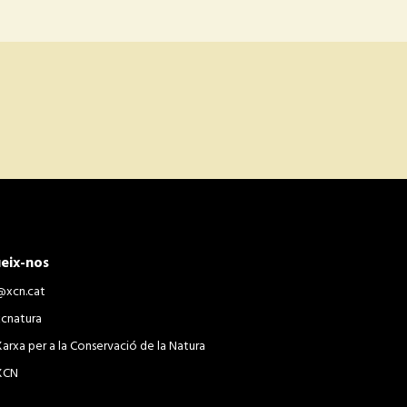
eix-nos
@xcn.cat
xcnatura
Xarxa per a la Conservació de la Natura
XCN