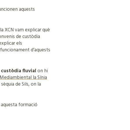
funcionen aquests
e la XCN vam explicar què
 convenis de custòdia
xplicar els
el funcionament d’aquests
 custòdia fluvial
on hi
Mediambiental la Sínia
 sèquia de Sils, on la
r aquesta formació