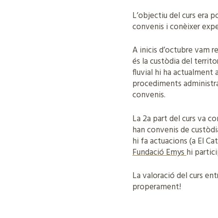
L’objectiu del curs era 
convenis i conèixer exper
A inicis d’octubre vam re
és la custòdia del territo
fluvial hi ha actualment
procediments administrat
convenis.
La 2a part del curs va co
han convenis de custòdia 
hi fa actuacions (a El Cat
Fundació Emys
hi partic
La valoració del curs en
properament!