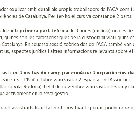
poder explicar amb detall als propis treballadors de l’ACA com 
iències de Catalunya. Per fer-ho el curs va constar de 2 parts.
alitzar la
primera part teòrica
de 3 hores (en línia) on des d
ri, quines són les característiques de la custòdia fluvial i quins
 a Catalunya. En aquesta sessió teòrica des de l’ACA també van e
ius, aspectes jurídics i altres informacions rellevants sobre 
nsistir en
2 visites de camp per conèixer 2 experiències de
vigents. El 19 d’octubre vam visitar 2 espais a on l’
Associació 
llar i a Vila-Rodona). I el 9 de novembre vam visitar l’estany i la
ipa activament en la seva gestió.
tre els assistents ha estat molt positiva. Esperem poder repeti