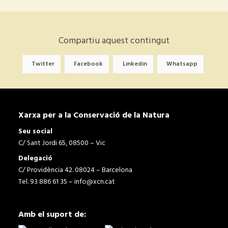
Compartiu aquest contingut
Twitter
Facebook
Linkedin
Whatsapp
Xarxa per a la Conservació de la Natura
Seu social
C/ Sant Jordi 65, 08500 – Vic
Delegació
C/ Providència 42. 08024 – Barcelona
Tel. 93 886 61 35 –
info@xcn.cat
Amb el suport de: