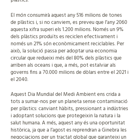
plàstics.
El món consumirà aquest any 516 milions de tones
de plàstics i, si no canviem, es preveu que l’any 2060
aquesta xifra superi els 1.200 milions. Només un 9%
dels plàstics produïts es reciclen efectivament i
només un 21% són econòmicament reciclables. Per
això, la solució passa per adoptar una economia
circular que redueixi més del 80% dels plàstics que
arriben als oceans i que, a més, pot estalviar als
governs fins a 70.000 milions de dòlars entre el 2021 i
el 2040.
Aquest Dia Mundial del Medi Ambient ens crida a
tots a sumar-nos per un planeta sense contaminació
per plàstics: canviant hàbits, pressionant a indústries
i adoptant solucions que protegeixin la natura i la
salut humana. A més, aquest any és una oportunitat
històrica, ja que a l’agost es reprendran a Ginebra les
negociacions per un tractat global que garanteixi un