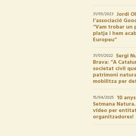
Jordi Ol
31/05/2023
l’associació Goo
“Vam trobar un 
platja i hem aca
Europeu”
Sergi N
31/01/2022
Brava: “A Catal
societat civil qu
patrimoni natura
mobilitza per de
10 anys
15/04/2025
Setmana Natura. 
vídeo per entita
organitzadores!