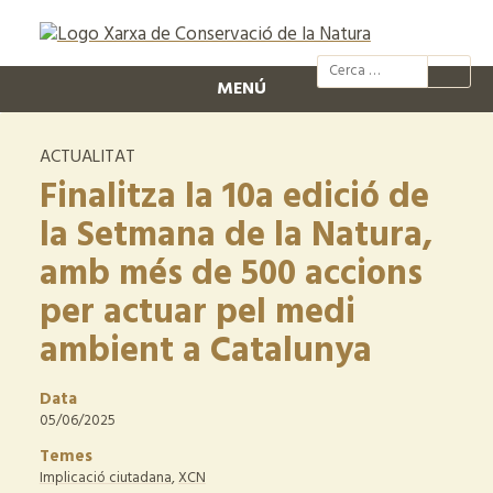
@xcn.cat
xcnatura
Xarxa per
XC
MENÚ
ACTUALITAT
Finalitza la 10a edició de
la Setmana de la Natura,
amb més de 500 accions
per actuar pel medi
ambient a Catalunya
Data
05/06/2025
Temes
Implicació ciutadana
,
XCN