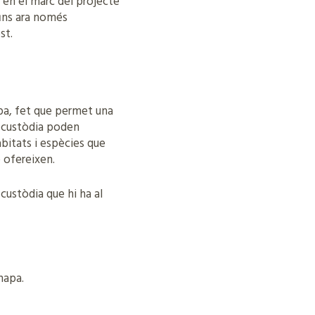
 en el marc del projecte
fins ara només
st.
apa, fet que permet una
de custòdia poden
hàbitats i espècies que
 ofereixen.
 custòdia que hi ha al
mapa.