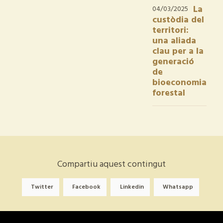
La
04/03/2025
custòdia del
territori:
una aliada
clau per a la
generació
de
bioeconomia
forestal
Compartiu aquest contingut
Twitter
Facebook
Linkedin
Whatsapp