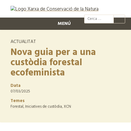
@xcn.cat
xcnatura
Xarxa per
XC
MENÚ
ACTUALITAT
Nova guia per a una
custòdia forestal
ecofeminista
Data
07/03/2025
Temes
Forestal
,
Iniciatives de custòdia
,
XCN