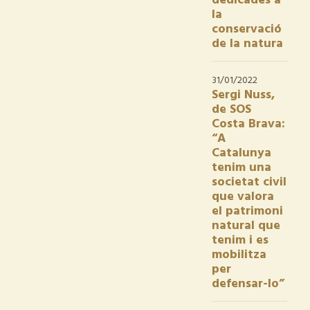
dedicades a
la
conservació
de la natura
31/01/2022
Sergi Nuss,
de SOS
Costa Brava:
“A
Catalunya
tenim una
societat civil
que valora
el patrimoni
natural que
tenim i es
mobilitza
per
defensar-lo”