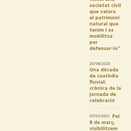
societat civil
que valora
el patrimoni
natural que
tenim i es
mobilitza
per
defensar-lo”
20/06/2025
Una dècada
de custòdia
fluvial:
crònica de la
jornada de
celebració
Pel
07/03/2021
8 de març,
visibilitzem