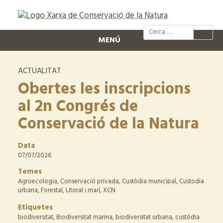
@xcn.cat
xcnatura
Xarxa per
XC
MENÚ
ACTUALITAT
Obertes les inscripcions
al 2n Congrés de
Conservació de la Natura
Data
07/07/2026
Temes
Agroecologia
,
Conservació privada
,
Custòdia municipal
,
Custodia
urbana
,
Forestal
,
Litoral i marí
,
XCN
Etiquetes
biodiversitat
,
Biodiversitat marina
,
biodiversitat urbana
,
custòdia