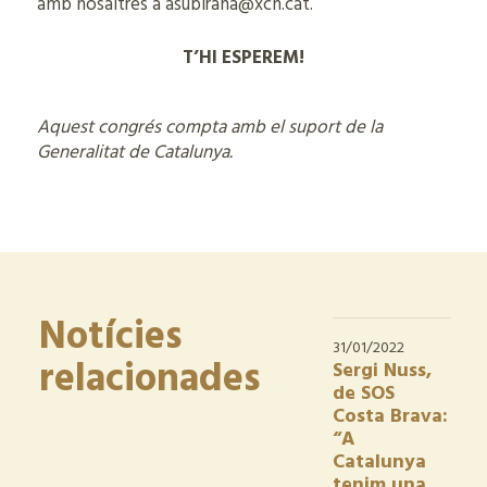
amb nosaltres a asubirana@xcn.cat.
T’HI ESPEREM!
Aquest congrés compta amb el suport de la
Generalitat de Catalunya.
Notícies
31/01/2022
relacionades
Sergi Nuss,
de SOS
Costa Brava:
“A
Catalunya
tenim una