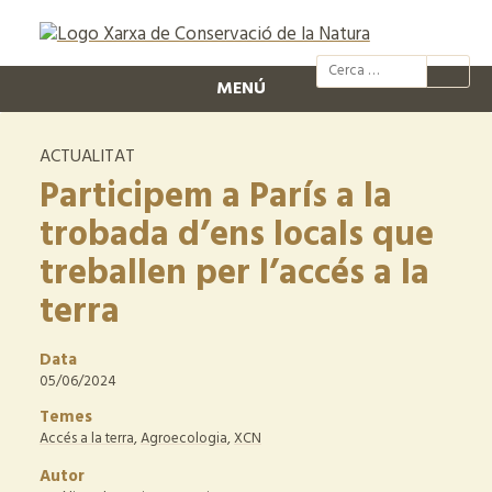
@xcn.cat
xcnatura
Xarxa per
XC
MENÚ
ACTUALITAT
Participem a París a la
trobada d’ens locals que
treballen per l’accés a la
terra
Data
05/06/2024
Temes
Accés a la terra
,
Agroecologia
,
XCN
Autor