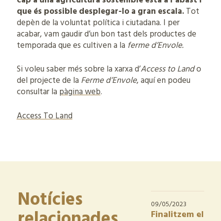
cap a una agricultura sostenible està a l’abast i
que és possible desplegar-lo a gran escala.
Tot
depèn de la voluntat política i ciutadana. I per
acabar, vam gaudir d’un bon tast dels productes de
temporada que es cultiven a la
ferme d’Envole.
Si voleu saber més sobre la xarxa d’
Access to Land
o
del projecte de la
Ferme d’Envole
, aquí en podeu
consultar la
pàgina web
.
Access To Land
Notícies
09/05/2023
relacionades
Finalitzem el