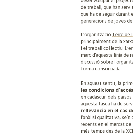
desenvolupar el project
de treball, que han servi
que ha de seguir durant el
generacions de joves del
L’organització
Terre de 
principalment de la xarx
i el treball col·lectiu. 
marc d’aquesta línia de 
discussió sobre l’organi
forma consorciada.
En aquest sentit, la prim
les condicions d’accés 
en cadascun dels països 
aquesta tasca ha de serv
rellevància en el cas 
l’anàlisi qualitativa, se
recents en el mercat de l
més temps des de la XCN e