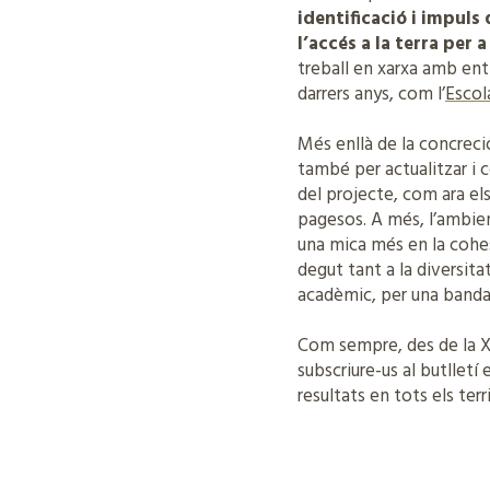
identificació i impuls
l’accés a la terra per 
treball en xarxa amb enti
darrers anys, com l’
Escol
Més enllà de la concreció
també per actualitzar i c
del projecte, com ara el
pagesos. A més, l’ambien
una mica més en la cohes
degut tant a la diversit
acadèmic, per una banda, 
Com sempre, des de la 
subscriure-us al butlletí
resultats en tots els ter