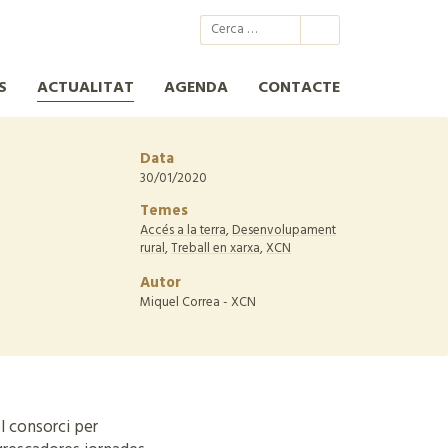
@xcn.cat
xcnatura
Xarxa per a la Conservació de la Natura
XCN
S
ACTUALITAT
AGENDA
CONTACTE
Data
30/01/2020
Temes
Accés a la terra
,
Desenvolupament
rural
,
Treball en xarxa
,
XCN
Autor
Miquel Correa - XCN
el consorci per