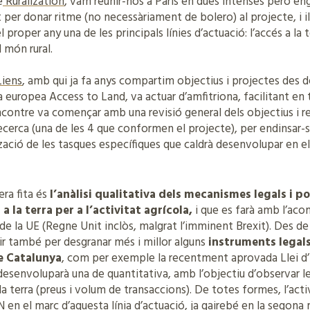
e
Ruralization
, vam reunir-nos a París en dues intenses però e
t per donar ritme (no necessàriament de bolero) al projecte, i il·
 proper any una de les principals línies d’actuació: l’accés a la 
 món rural.
Liens
, amb qui ja fa anys compartim objectius i projectes des d
a europea Access to Land, va actuar d’amfitriona, facilitant en
L’encontre va començar amb una revisió general dels objectius i re
recerca (una de les 4 que conformen el projecte), per endinsar-
tzació de les tasques específiques que caldrà desenvolupar en 
era fita és
l’anàlisi qualitativa dels mecanismes legals i p
a la terra per a l’activitat agrícola,
i que es farà amb l’ac
de la UE (Regne Unit inclòs, malgrat l’imminent Brexit). Des 
ir també per desgranar més i millor alguns
instruments legals
de Catalunya
, com per exemple la recentment aprovada Llei d’E
’n desenvoluparà una de quantitativa, amb l’objectiu d’observar
a terra (preus i volum de transaccions). De totes formes, l’acti
n el marc d’aquesta línia d’actuació, ja gairebé en la segona m