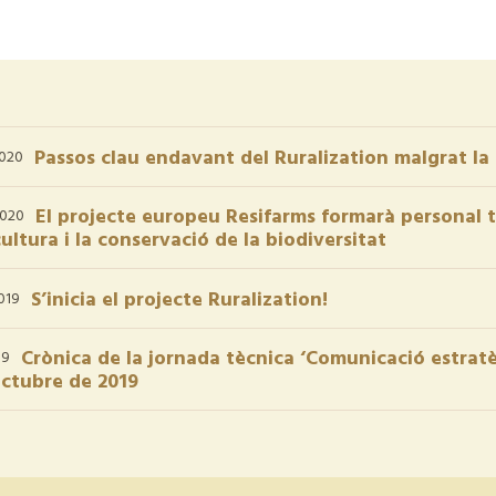
Passos clau endavant del Ruralization malgrat l
020
El projecte europeu Resifarms formarà personal tè
2020
cultura i la conservació de la biodiversitat
S’inicia el projecte Ruralization!
019
Crònica de la jornada tècnica ‘Comunicació estratè
19
octubre de 2019