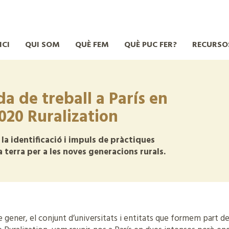
ICI
QUI SOM
QUÈ FEM
QUÈ PUC FER?
RECURSO
a de treball a París en
020 Ruralization
la identificació i impuls de pràctiques
a terra per a les noves generacions rurals.
de gener, el conjunt d’universitats i entitats que formem part d