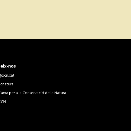
eix-nos
@xcn.cat
xcnatura
Xarxa per a la Conservació de la Natura
XCN