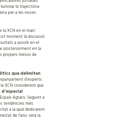
ngrescadores jornades
luminar la trajectòria
terra per a les noves
e la XCN en el marc
 tot moment la discussió
sultats a assolir en el
se posteriorment en la
els propers mesos de
olítics que delimiten
ompanyament d’experts
de la XCN considerem que
 d’especial
spais Agraris. Seguint a
 les tendències més
vitat a la qual dedicarem
eitat de l’any, serà la