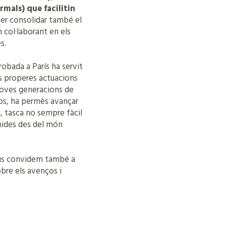
rmals) que facilitin
per consolidar també el
m col·laborant en els
s.
robada a París ha servit
es properes actuacions
 noves generacions de
sos, ha permès avançar
, tasca no sempre fàcil
umides des del món
 us convidem també a
obre els avenços i