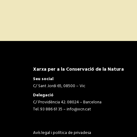
Xarxa per a la Conservació de la Natura
Seu social
C/ Sant Jordi 65, 08500 – Vic
Delegació
C/ Providència 42. 08024 – Barcelona
Tel. 93 886 61 35 –
info@xcn.cat
Avís legal i política de privadesa