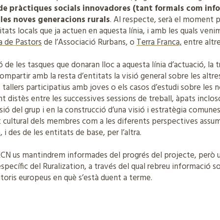
 de pràctiques socials innovadores (tant formals com info
a les noves generacions rurals
. Al respecte, serà el moment 
tats locals que ja actuen en aquesta línia, i amb les quals veni
a de Pastors
de l’Associació Rurbans, o
Terra Franca,
entre altre
 de les tasques que donaran lloc a aquesta línia d’actuació, la t
ompartir amb la resta d’entitats la visió general sobre les altr
s tallers participatius amb joves o els casos d’estudi sobre les
t distès entre les successives sessions de treball, àpats inclo
ió del grup i en la construcció d’una visió i estratègia comunes
at cultural dels membres com a les diferents perspectives ass
i des de les entitats de base, per l’altra.
XCN us mantindrem informades del progrés del projecte, però
 específic del Ruralization, a través del qual rebreu informació s
ritoris europeus en què s’està duent a terme.