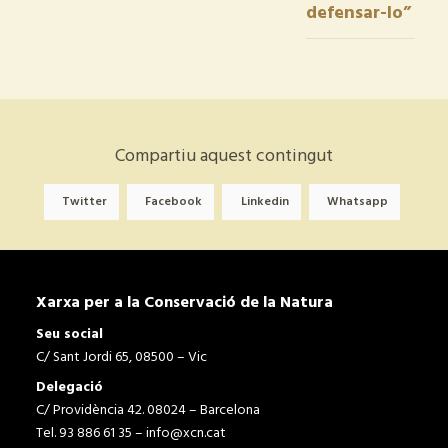
defensar-lo”
Compartiu aquest contingut
Twitter
Facebook
Linkedin
Whatsapp
Xarxa per a la Conservació de la Natura
Seu social
C/ Sant Jordi 65, 08500 – Vic
Delegació
C/ Providència 42. 08024 – Barcelona
Tel. 93 886 61 35 –
info@xcn.cat