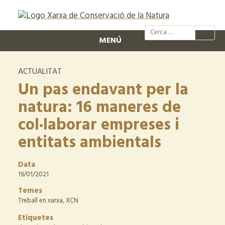
@xcn.cat
xcnatura
Xarxa per
XC
MENÚ
ACTUALITAT
Un pas endavant per la
natura: 16 maneres de
col·laborar empreses i
entitats ambientals
Data
19/01/2021
Temes
Treball en xarxa
,
XCN
Etiquetes