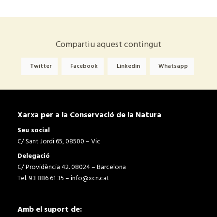
Compartiu aquest contingut
Twitter
Facebook
Linkedin
Whatsapp
Xarxa per a la Conservació de la Natura
Seu social
C/ Sant Jordi 65, 08500 – Vic
Delegació
C/ Providència 42. 08024 – Barcelona
Tel. 93 886 61 35 –
info@xcn.cat
Amb el suport de: