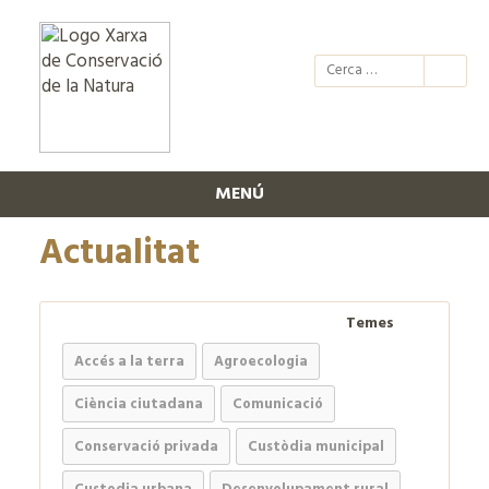
@xcn.cat
xcnatura
Xarxa per
XC
MENÚ
Actualitat
Temes
Accés a la terra
Agroecologia
Ciència ciutadana
Comunicació
Conservació privada
Custòdia municipal