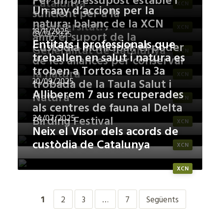
Per un pressupost estable i
Catalunya
XCN
Un any d’accions per la
suficient per a la
natura: balanç de la XCN
biodiversitat!
XCN
18/11/2025
03/12/2025
amb el suport de la
Entitats i professionals que
Custòdia municipal: el poder
Generalitat de Catalunya
XCN
treballen en salut i natura es
de les aliances per conservar
troben a Tortosa en la 3a
la natura
XCN
30/09/2025
trobada de la Taula Salut i
Alliberem 7 aus recuperades
Natura
XCN
als centres de fauna al Delta
24/07/2025
Birding Festival
XCN
Neix el Visor dels acords de
custòdia de Catalunya
XCN
XCN
1
2
3
…
7
Següents