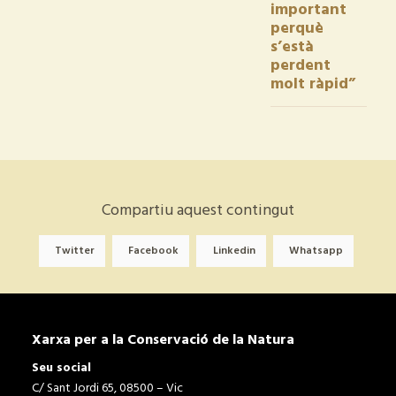
important
perquè
s’està
perdent
molt ràpid”
Compartiu aquest contingut
Twitter
Facebook
Linkedin
Whatsapp
Xarxa per a la Conservació de la Natura
Seu social
C/ Sant Jordi 65, 08500 – Vic