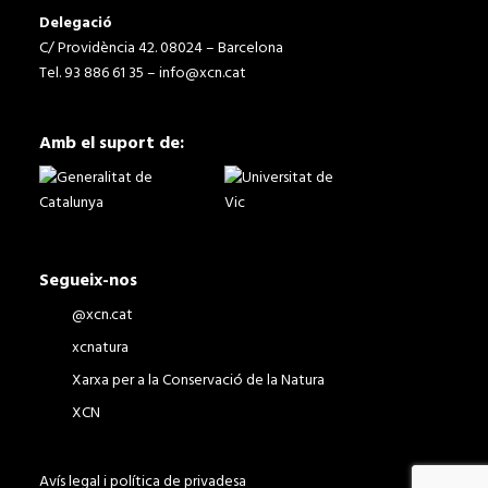
Delegació
C/ Providència 42. 08024 – Barcelona
Tel. 93 886 61 35 –
info@xcn.cat
Amb el suport de:
Segueix-nos
@xcn.cat
xcnatura
Xarxa per a la Conservació de la Natura
XCN
Avís legal i política de privadesa