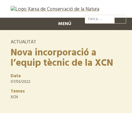
@xcn.cat
xcnatura
Xarxa per
XC
MENÚ
ACTUALITAT
Nova incorporació a
l’equip tècnic de la XCN
Data
07/03/2022
Temes
XCN