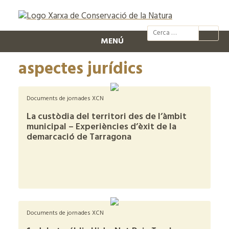
@xcn.cat
xcnatura
Xarxa per
XC
MENÚ
aspectes jurídics
Documents de jornades XCN
La custòdia del territori des de l’àmbit
municipal – Experiències d’èxit de la
demarcació de Tarragona
+
Documents de jornades XCN