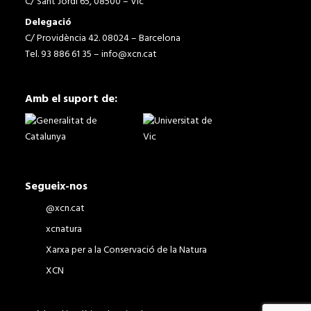
C/ Sant Jordi 65, 08500 – Vic
Delegació
C/ Providència 42. 08024 – Barcelona
Tel. 93 886 61 35 –
info@xcn.cat
Amb el suport de:
Segueix-nos
@xcn.cat
xcnatura
Xarxa per a la Conservació de la Natura
XCN