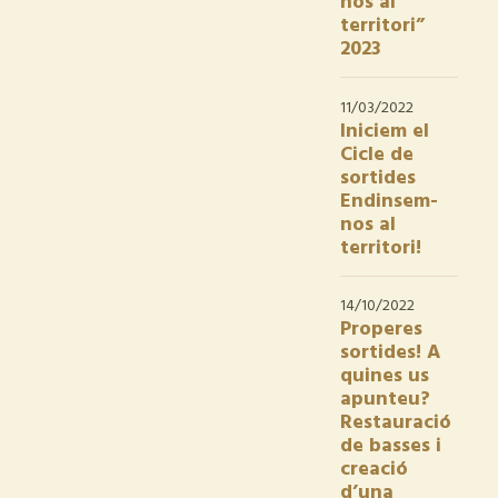
nos al
territori”
2023
11/03/2022
Iniciem el
Cicle de
sortides
Endinsem-
nos al
territori!
14/10/2022
Properes
sortides! A
quines us
apunteu?
Restauració
de basses i
creació
d’una