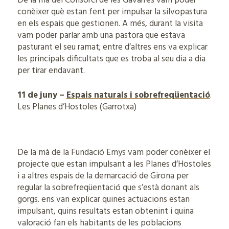
De la mà del Consorci de les Gavarres vam poder
conèixer què estan fent per impulsar la silvopastura
en els espais que gestionen. A més, durant la visita
vam poder parlar amb una pastora que estava
pasturant el seu ramat; entre d’altres ens va explicar
les principals dificultats que es troba al seu dia a dia
per tirar endavant.
11 de juny –
Espais naturals i sobrefreqüentació
.
Les Planes d’Hostoles (Garrotxa)
De la mà de la Fundació Emys vam poder conèixer el
projecte que estan impulsant a les Planes d’Hostoles
i a altres espais de la demarcació de Girona per
regular la sobrefreqüentació que s’està donant als
gorgs. ens van explicar quines actuacions estan
impulsant, quins resultats estan obtenint i quina
valoració fan els habitants de les poblacions