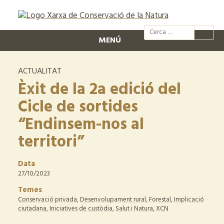
@xcn.cat
xcnatura
Xarxa per
XC
MENÚ
ACTUALITAT
Èxit de la 2a edició del
Cicle de sortides
“Endinsem-nos al
territori”
Data
27/10/2023
Temes
Conservació privada
,
Desenvolupament rural
,
Forestal
,
Implicació
ciutadana
,
Iniciatives de custòdia
,
Salut i Natura
,
XCN