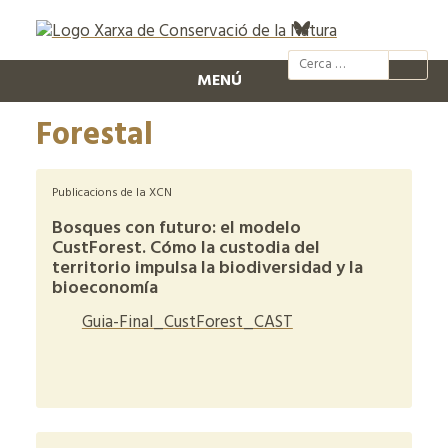
@xcn.cat
xcnatura
Xarxa per
XC
MENÚ
Forestal
Publicacions de la XCN
Bosques con futuro: el modelo
CustForest. Cómo la custodia del
territorio impulsa la biodiversidad y la
bioeconomía
Guia-Final_CustForest_CAST
+