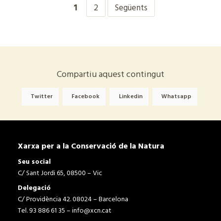
1
2
Següents
Compartiu aquest contingut
Twitter
Facebook
Linkedin
Whatsapp
Xarxa per a la Conservació de la Natura
Seu social
C/ Sant Jordi 65, 08500 – Vic
Delegació
C/ Providència 42. 08024 – Barcelona
Tel. 93 886 61 35 –
info@xcn.cat