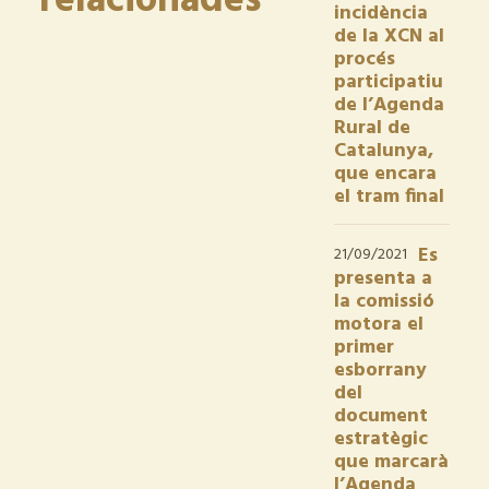
relacionades
incidència
de la XCN al
procés
participatiu
de l’Agenda
Rural de
Catalunya,
que encara
el tram final
Es
21/09/2021
presenta a
la comissió
motora el
primer
esborrany
del
document
estratègic
que marcarà
l’Agenda